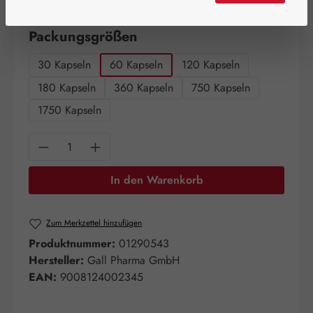
Artikel auf Lager.
auswählen
Packungsgrößen
30 Kapseln
60 Kapseln
120 Kapseln
180 Kapseln
360 Kapseln
750 Kapseln
1750 Kapseln
Produkt Anzahl: Gib den gewünschten Wert e
In den Warenkorb
Zum Merkzettel hinzufügen
Produktnummer:
01290543
Hersteller:
Gall Pharma GmbH
EAN:
9008124002345