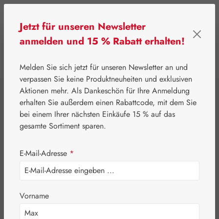
Zum Hauptinhalt springen
Jetzt für unseren Newsletter
anmelden und 15 % Rabatt erhalten!
0
Werkzeugleiste anzeigen
Du hast 0 Produkte
Melden Sie sich jetzt für unseren Newsletter an und
verpassen Sie keine Produktneuheiten und exklusiven
Aktionen mehr. Als Dankeschön für Ihre Anmeldung
⌂
Gall Pharma
Aminosäuren
erhalten Sie außerdem einen Rabattcode, mit dem Sie
L-Glutamin 500 mg
bei einem Ihrer nächsten Einkäufe 15 % auf das
gesamte Sortiment sparen.
GPH Kapseln
E-Mail-Adresse
*
Vorname