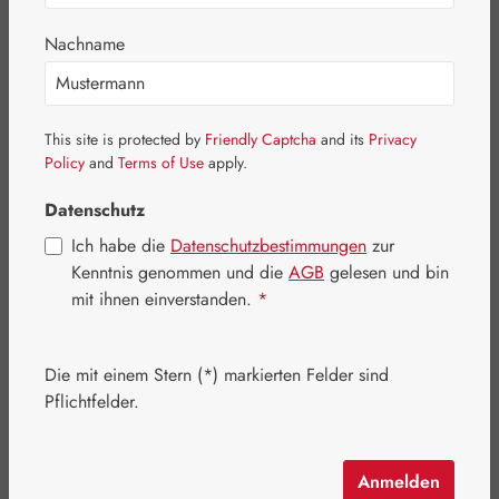
Bildergalerie überspringen
Nachname
This site is protected by
Friendly Captcha
and its
Privacy
Policy
and
Terms of Use
apply.
Datenschutz
Ich habe die
Datenschutzbestimmungen
zur
Kenntnis genommen und die
AGB
gelesen und bin
mit ihnen einverstanden.
*
Die mit einem Stern (*) markierten Felder sind
Regulärer Preis:
26,90 €
Pflichtfelder.
Inhalt:
0.035 Kilogramm
(768,57 € / 1 Kilogramm)
Preise inkl. MwSt. zzgl. Versandkosten
Anmelden