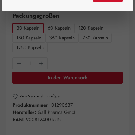
Artikel auf Lager.
auswählen
Packungsgrößen
30 Kapseln
60 Kapseln
120 Kapseln
180 Kapseln
360 Kapseln
750 Kapseln
1750 Kapseln
Produkt Anzahl: Gib den gewünschten Wert e
In den Warenkorb
Zum Merkzettel hinzufügen
Produktnummer:
01290537
Hersteller:
Gall Pharma GmbH
EAN:
9008124001515