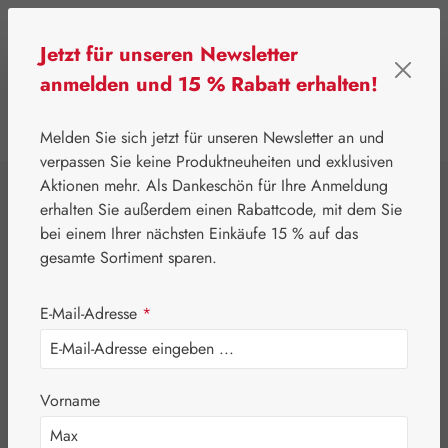
Zum Hauptinhalt springen
Jetzt für unseren Newsletter
anmelden und 15 % Rabatt erhalten!
0
Werkzeugleiste anzeigen
Du hast 0 Produkte
Melden Sie sich jetzt für unseren Newsletter an und
verpassen Sie keine Produktneuheiten und exklusiven
Aktionen mehr. Als Dankeschön für Ihre Anmeldung
⌂
Gall Pharma
Aminosäuren
erhalten Sie außerdem einen Rabattcode, mit dem Sie
L-Glutamin 500 mg
bei einem Ihrer nächsten Einkäufe 15 % auf das
gesamte Sortiment sparen.
GPH Kapseln
E-Mail-Adresse
*
Vorname