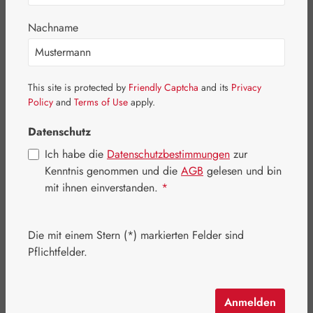
Bildergalerie überspringen
Nachname
This site is protected by
Friendly Captcha
and its
Privacy
Policy
and
Terms of Use
apply.
Datenschutz
Ich habe die
Datenschutzbestimmungen
zur
Kenntnis genommen und die
AGB
gelesen und bin
mit ihnen einverstanden.
*
Die mit einem Stern (*) markierten Felder sind
Regulärer Preis:
16,30 €
Pflichtfelder.
Inhalt:
0.017 Kilogramm
(958,82 € / 1 Kilogramm)
Preise inkl. MwSt. zzgl. Versandkosten
Anmelden