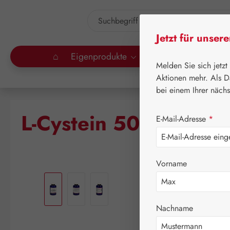
um Hauptinhalt springen
Zur Suche springen
Jetzt für unser
⌂
Eigenprodukte
Gall Pharma
Lei
Melden Sie sich jetzt
Aktionen mehr. Als D
bei einem Ihrer näch
L-Cystein 500 mg GP
E-Mail-Adresse
*
Vorname
Bildergalerie überspringen
Nachname