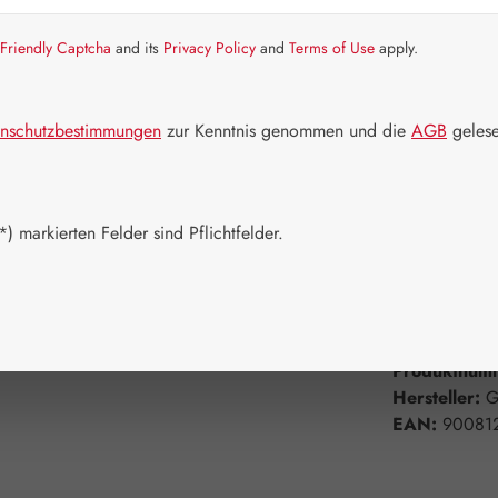
Artikel auf La
Friendly Captcha
and its
Privacy Policy
and
Terms of Use
apply.
Packungs
60 Kapseln
nschutzbestimmungen
zur Kenntnis genommen und die
AGB
gelese
750 Kapsel
Produkt 
) markierten Felder sind Pflichtfelder.
Zum Merkzett
Produktnum
Hersteller:
G
EAN:
90081