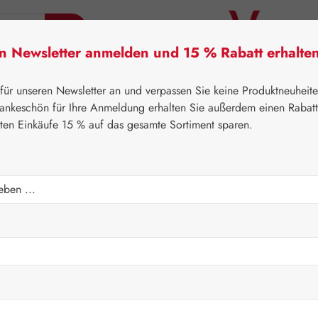
en Newsletter anmelden und 15 % Rabatt erhalte
tner Lifecare
Pater Severin Naturprodukte
Handels
 für unseren Newsletter an und verpassen Sie keine Produktneuheit
ankeschön für Ihre Anmeldung erhalten Sie außerdem einen Rabat
sten Einkäufe 15 % auf das gesamte Sortiment sparen.
⌂
Gall Pharma
Aminosäuren
H Kapseln
Regulärer Prei
137,20
Inhalt:
0.214 Ki
Preise inkl. M