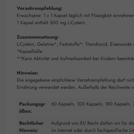
Verzehrempfehlung:
Erwachsene: 1 x 1 Kapsel täglich mit Flüssigkeit einnehme
1 Kapsel enthält 500 mg L-Cystein.
Zusammensetzung:
L-Cystein; Gelatine*; Farbstoffe*: Titandioxid, Eisenoxid
*Kapselhülle
**Kann Aktivität und Aufmerksamkeit bei Kindern beeinträ
Hinweise:
Die angegebene empfohlene Verzehrempfehlung darf nicht 
Ernährung verwendet werden. Außerhalb der Reichweite von
Packungsgr
60 Kapseln, 100 Kapseln, 180 Kapseln, 
ößen:
Rechtlicher
Aufgrund von EU Recht dürfen wir für die
Hinweis:
im Internet oder durch fachspezifische 