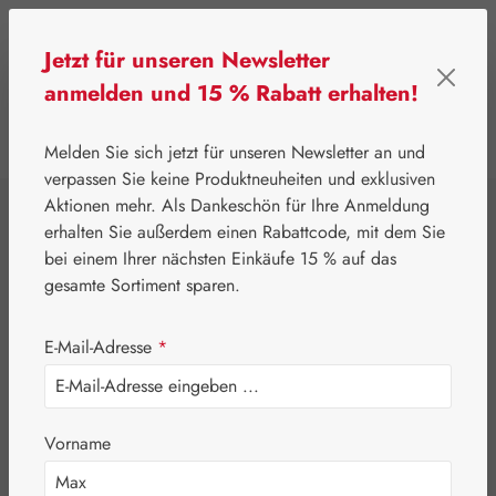
Zum Hauptinhalt springen
Jetzt für unseren Newsletter
anmelden und 15 % Rabatt erhalten!
0
Werkzeugleiste anzeigen
Du hast 0 Produkte
Melden Sie sich jetzt für unseren Newsletter an und
verpassen Sie keine Produktneuheiten und exklusiven
Aktionen mehr. Als Dankeschön für Ihre Anmeldung
⌂
Gall Pharma
Aminosäuren
erhalten Sie außerdem einen Rabattcode, mit dem Sie
L-Cystein 500 mg
bei einem Ihrer nächsten Einkäufe 15 % auf das
gesamte Sortiment sparen.
GPH Kapseln
E-Mail-Adresse
*
Vorname