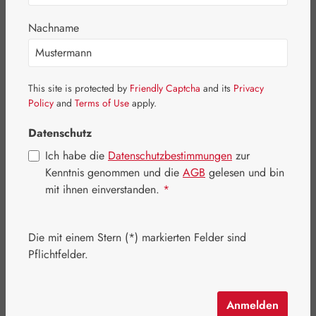
Bildergalerie überspringen
Nachname
This site is protected by
Friendly Captcha
and its
Privacy
Policy
and
Terms of Use
apply.
Datenschutz
Ich habe die
Datenschutzbestimmungen
zur
Kenntnis genommen und die
AGB
gelesen und bin
mit ihnen einverstanden.
*
Die mit einem Stern (*) markierten Felder sind
Regulärer Preis:
75,90 €
Pflichtfelder.
Inhalt:
0.107 Kilogramm
(709,35 € / 1 Kilogramm)
Preise inkl. MwSt. zzgl. Versandkosten
Anmelden