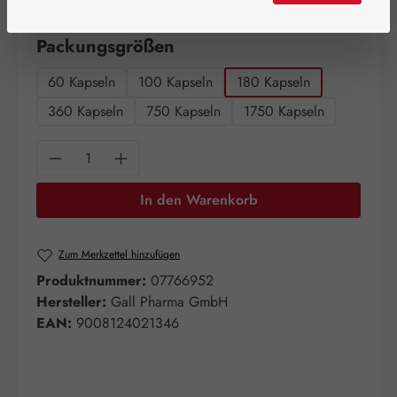
Artikel auf Lager.
auswählen
Packungsgrößen
60 Kapseln
100 Kapseln
180 Kapseln
360 Kapseln
750 Kapseln
1750 Kapseln
Produkt Anzahl: Gib den gewünschten Wert e
In den Warenkorb
Zum Merkzettel hinzufügen
Produktnummer:
07766952
Hersteller:
Gall Pharma GmbH
EAN:
9008124021346