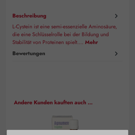
Beschreibung
L-Cystein ist eine semi-essenzielle Aminosäure,
die eine Schlüsselrolle bei der Bildung und
Stabilität von Proteinen spielt.…
Mehr
Bewertungen
Produktgalerie überspringen
Andere Kunden kauften auch …