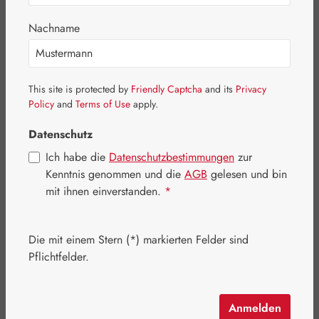
Bildergalerie überspringen
Nachname
This site is protected by
Friendly Captcha
and its
Privacy
Policy
and
Terms of Use
apply.
Datenschutz
Ich habe die
Datenschutzbestimmungen
zur
Kenntnis genommen und die
AGB
gelesen und bin
mit ihnen einverstanden.
*
Die mit einem Stern (*) markierten Felder sind
Regulärer Preis:
606,40 €
Pflichtfelder.
Inhalt:
1.069 Kilogramm
(567,26 € / 1 Kilogramm)
Preise inkl. MwSt. zzgl. Versandkosten
Anmelden