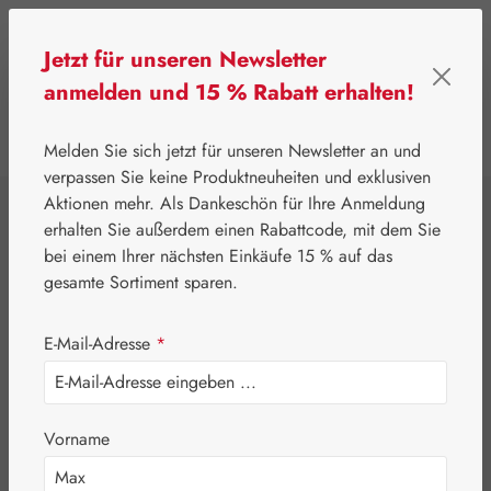
Zum Hauptinhalt springen
Jetzt für unseren Newsletter
anmelden und 15 % Rabatt erhalten!
0
Werkzeugleiste anzeigen
Du hast 0 Produkte
Melden Sie sich jetzt für unseren Newsletter an und
verpassen Sie keine Produktneuheiten und exklusiven
Aktionen mehr. Als Dankeschön für Ihre Anmeldung
⌂
Gall Pharma
Aminosäuren
erhalten Sie außerdem einen Rabattcode, mit dem Sie
L-Citrullin 500 mg
bei einem Ihrer nächsten Einkäufe 15 % auf das
gesamte Sortiment sparen.
GPH Kapseln
E-Mail-Adresse
*
Vorname