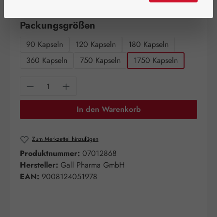
Artikel auf Lager.
auswählen
Packungsgrößen
90 Kapseln
120 Kapseln
180 Kapseln
360 Kapseln
750 Kapseln
1750 Kapseln
Produkt Anzahl: Gib den gewünschten Wert e
In den Warenkorb
Zum Merkzettel hinzufügen
Produktnummer:
07012868
Hersteller:
Gall Pharma GmbH
EAN:
9008124051978