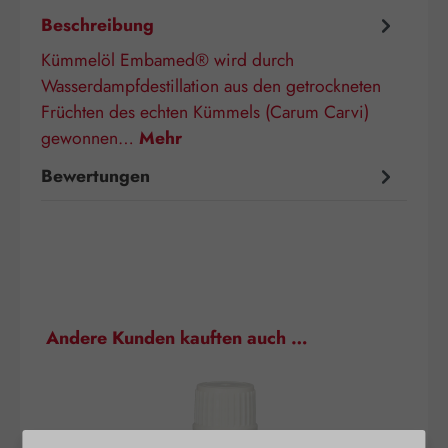
Beschreibung
Kümmelöl Embamed® wird durch
Wasserdampfdestillation aus den getrockneten
Früchten des echten Kümmels (Carum Carvi)
gewonnen…
Mehr
Bewertungen
Produktgalerie überspringen
Andere Kunden kauften auch …