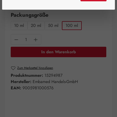
verfügbar!
auswählen
Packungsgröße
10 ml
20 ml
50 ml
100 ml
Produkt Anzahl: Gib den gewünschten Wert e
In den Warenkorb
Zum Merkzettel hinzufügen
Produktnummer:
15294987
Hersteller:
Embamed Handels-GmbH
EAN:
9005981000576