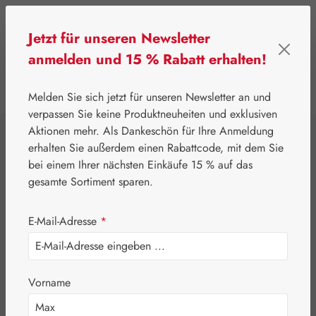
Zum Hauptinhalt springen
Jetzt für unseren Newsletter
anmelden und 15 % Rabatt erhalten!
0
Werkzeugleiste anzeigen
Du hast 0 Produkte
Melden Sie sich jetzt für unseren Newsletter an und
verpassen Sie keine Produktneuheiten und exklusiven
Aktionen mehr. Als Dankeschön für Ihre Anmeldung
⌂
Leitner Lifecare
Aromatherapie
Embamed®
erhalten Sie außerdem einen Rabattcode, mit dem Sie
Kümmelöl
bei einem Ihrer nächsten Einkäufe 15 % auf das
gesamte Sortiment sparen.
E-Mail-Adresse
*
Vorname
Bildergalerie überspringen