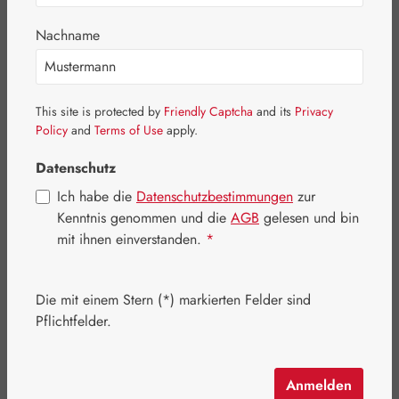
Nachname
This site is protected by
Friendly Captcha
and its
Privacy
Policy
and
Terms of Use
apply.
Datenschutz
Ich habe die
Datenschutzbestimmungen
zur
Kenntnis genommen und die
AGB
gelesen und bin
mit ihnen einverstanden.
*
Regulärer Preis:
60,80 €
Die mit einem Stern (*) markierten Felder sind
Inhalt:
0.1 Liter
(608,00 € / 1 Liter)
Pflichtfelder.
Preise inkl. MwSt. zzgl. Versandkosten
Schnell zuschlagen! Es sind nur noch wenige Artikel
Anmelden