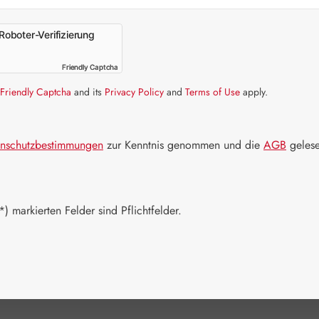
Artikel auf La
Roboter-Verifizierung
Packungs
Friendly Captcha
Friendly Captcha
60 Kapseln
Friendly Captcha
and its
Privacy Policy
and
Terms of Use
apply.
Produkt 
nschutzbestimmungen
zur Kenntnis genommen und die
AGB
gelese
Zum Merkzett
) markierten Felder sind Pflichtfelder.
Produktnum
Hersteller:
G
EAN:
90081