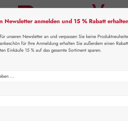
en Newsletter anmelden und 15 % Rabatt erhalte
tner Lifecare
Pater Severin Naturprodukte
Handels
 für unseren Newsletter an und verpassen Sie keine Produktneuheit
ankeschön für Ihre Anmeldung erhalten Sie außerdem einen Rabat
sten Einkäufe 15 % auf das gesamte Sortiment sparen.
⌂
Gall Pharma
Aminosäuren
 Kapseln
Regulärer Prei
160,60
Inhalt:
0.22 Ki
Preise inkl. M