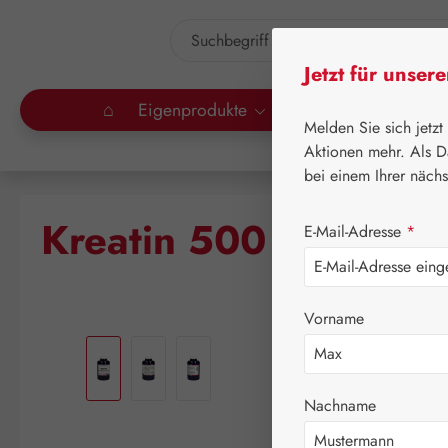
um Hauptinhalt springen
Zur Suche springen
Jetzt für unser
⌂
Eigenprodukte
Gall Pharma
Lei
Melden Sie sich jetzt
Aktionen mehr. Als D
bei einem Ihrer näch
Kreatin 500 mg GPH
E-Mail-Adresse
*
Vorname
Bildergalerie überspringen
Nachname