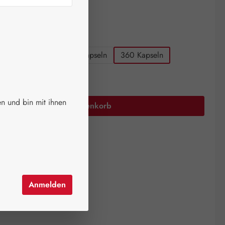
ger.
auswählen
größen
120 Kapseln
270 Kapseln
360 Kapseln
Anzahl: Gib den gewünschten Wert ein oder 
n und bin mit ihnen
In den Warenkorb
el hinzufügen
mer:
09324359
all Pharma GmbH
24024088
Anmelden