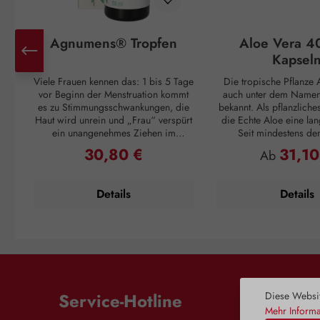
Agnumens® Tropfen
Aloe Vera 4
Kapsel
Viele Frauen kennen das: 1 bis 5 Tage
Die tropische Pflanze A
vor Beginn der Menstruation kommt
auch unter dem Namen 
es zu Stimmungsschwankungen, die
bekannt. Als pflanzliche
Haut wird unrein und „Frau“ verspürt
die Echte Aloe eine lan
ein unangenehmes Ziehen im
Seit mindestens de
Unterleib. Und ganz plötzlich, mit
Jahrhundert v. Chr. wuss
30,80 €
31,10
Regulärer Preis:
Regulärer P
Ab
Einsetzen der Periode, sind alle
Griechen um ihren posi
Unannehmlichkeiten vorbei, nur um
Cleopatra verwendet
sich 3 – 4 Wochen später zu
Pflegemittel für ihre H
Details
Details
wiederholen. Doch auch dagegen ist
die Römer und Inkas n
ein Kraut gewachsen: Die
Vera als Abwehrmittel g
Pflanzenstoffe aus den Früchten des
und zur Förderu
Mönchspfeffers greifen ausgleichend
Wundregeneration. Die 
in den Hormonhaushalt der Frau ein
ihre wertvollen Inhaltss
und schaffen so Harmonie für den
Gel, das im Blattinnere
weiblichen Zyklus. Die Aktivierung
ist. Dieses Blattmark e
der Dopaminrezeptoren wird
Wasser und zahlreiche
Diese Websit
Service-Hotline
gehemmt, wodurch es zu einer
Enzymen, Minerals
Mehr Informa
Regulierung der Prolaktinfreisetzung
Aminosäuren und äther