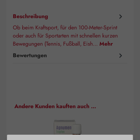
Beschreibung
Ob beim Kraftsport, für den 100-Meter-Sprint
oder auch für Sportarten mit schnellen kurzen
Bewegungen (Tennis, Fußball, Eish…
Mehr
Bewertungen
Produktgalerie überspringen
Andere Kunden kauften auch …