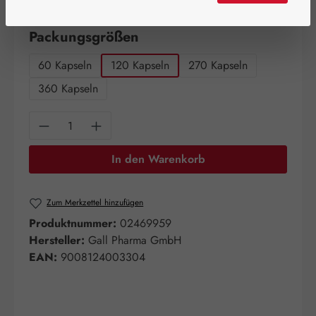
Artikel auf Lager.
auswählen
Packungsgrößen
60 Kapseln
120 Kapseln
270 Kapseln
360 Kapseln
Produkt Anzahl: Gib den gewünschten Wert e
In den Warenkorb
Zum Merkzettel hinzufügen
Produktnummer:
02469959
Hersteller:
Gall Pharma GmbH
EAN:
9008124003304