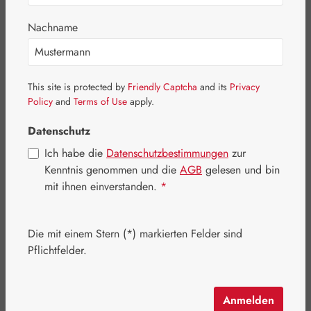
Bildergalerie überspringen
Nachname
This site is protected by
Friendly Captcha
and its
Privacy
Policy
and
Terms of Use
apply.
Datenschutz
Ich habe die
Datenschutzbestimmungen
zur
Kenntnis genommen und die
AGB
gelesen und bin
mit ihnen einverstanden.
*
Die mit einem Stern (*) markierten Felder sind
Regulärer Preis:
60,70 €
Pflichtfelder.
Inhalt:
0.073 Kilogramm
(831,51 € / 1 Kilogramm)
Preise inkl. MwSt. zzgl. Versandkosten
Anmelden