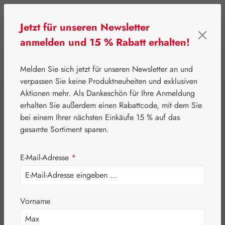
Zum Hauptinhalt springen
Jetzt für unseren Newsletter
anmelden und 15 % Rabatt erhalten!
0
Werkzeugleiste anzeigen
Du hast 0 Produkte
Melden Sie sich jetzt für unseren Newsletter an und
verpassen Sie keine Produktneuheiten und exklusiven
Aktionen mehr. Als Dankeschön für Ihre Anmeldung
⌂
Gall Pharma
Aminosäuren
erhalten Sie außerdem einen Rabattcode, mit dem Sie
Kreatin 500 mg
bei einem Ihrer nächsten Einkäufe 15 % auf das
gesamte Sortiment sparen.
GPH Kapseln
E-Mail-Adresse
*
Vorname