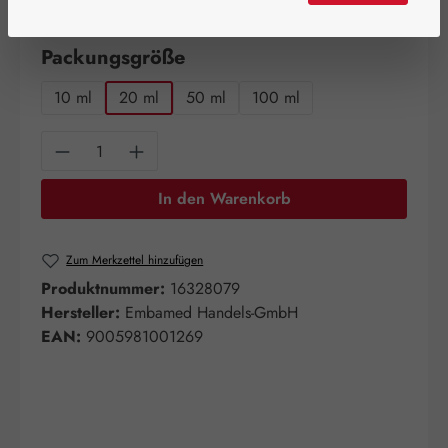
verfügbar!
auswählen
Packungsgröße
10 ml
20 ml
50 ml
100 ml
Produkt Anzahl: Gib den gewünschten Wert e
In den Warenkorb
Zum Merkzettel hinzufügen
Produktnummer:
16328079
Hersteller:
Embamed Handels-GmbH
EAN:
9005981001269