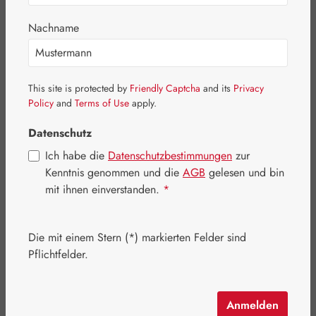
Nachname
This site is protected by
Friendly Captcha
and its
Privacy
Policy
and
Terms of Use
apply.
Datenschutz
Ich habe die
Datenschutzbestimmungen
zur
Kenntnis genommen und die
AGB
gelesen und bin
mit ihnen einverstanden.
*
Regulärer Preis:
18,80 €
Die mit einem Stern (*) markierten Felder sind
Inhalt:
0.02 Liter
(940,00 € / 1 Liter)
Pflichtfelder.
Preise inkl. MwSt. zzgl. Versandkosten
Schnell zuschlagen! Es sind nur noch wenige Artikel
Anmelden