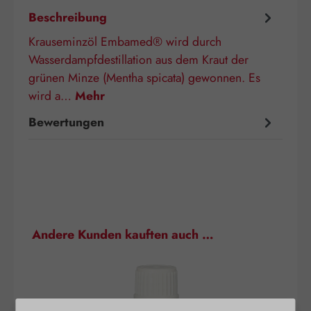
Beschreibung
Krauseminzöl Embamed® wird durch
Wasserdampfdestillation aus dem Kraut der
grünen Minze (Mentha spicata) gewonnen. Es
wird a…
Mehr
Bewertungen
Produktgalerie überspringen
Andere Kunden kauften auch …