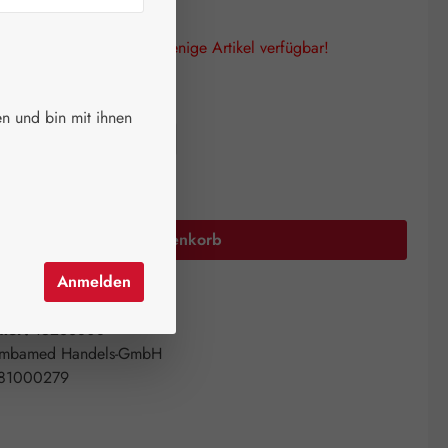
lagen! Es sind nur noch wenige Artikel verfügbar!
auswählen
größe
n und bin mit ihnen
 ml
50 ml
100 ml
Anzahl: Gib den gewünschten Wert ein oder 
In den Warenkorb
Anmelden
el hinzufügen
mer:
15236808
mbamed Handels-GmbH
81000279