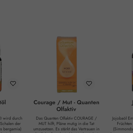
töl
Courage / Mut - Quanten
Olfaktiv
 wird durch
Das Quanten Olfaktiv COURAGE /
Jojobaöl E
 Schalen der
MUT hilft, Pläne mutig in die Tat
Früchten
us bergamia)
umzusetzen. Es stärkt das Vertrauen in
(Simmondsi