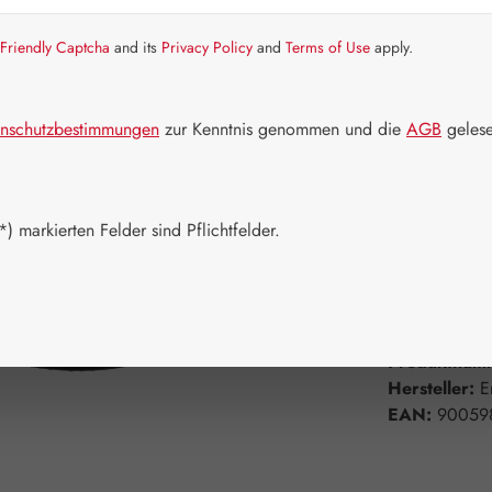
Friendly Captcha
and its
Privacy Policy
and
Terms of Use
apply.
Schnell zusch
Packungs
nschutzbestimmungen
zur Kenntnis genommen und die
AGB
gelese
10 ml
20
Produkt 
) markierten Felder sind Pflichtfelder.
Zum Merkzett
Produktnum
Hersteller:
E
EAN:
90059