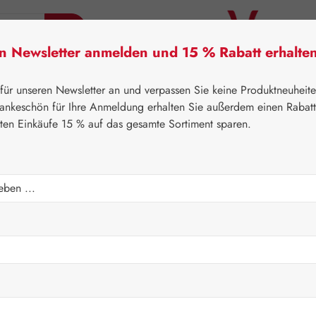
en Newsletter anmelden und 15 % Rabatt erhalte
tner Lifecare
Pater Severin Naturprodukte
Handels
 für unseren Newsletter an und verpassen Sie keine Produktneuheit
ankeschön für Ihre Anmeldung erhalten Sie außerdem einen Rabat
sten Einkäufe 15 % auf das gesamte Sortiment sparen.
⌂
Leitner Lifecare
Aromatherapie
Embamed®
Regulärer Prei
26,80 
Inhalt:
0.02 Lite
Preise inkl. M