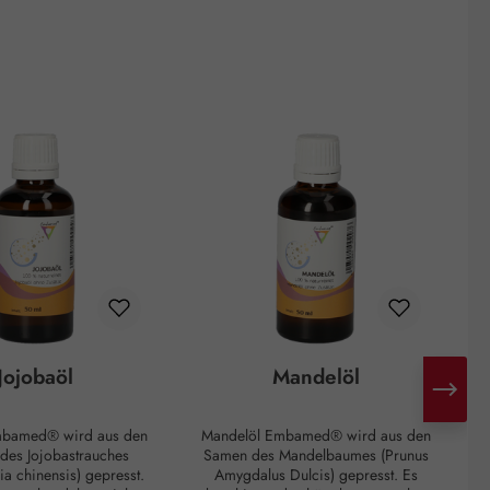
Jojobaöl
Mandelöl
mbamed® wird aus den
Mandelöl Embamed® wird aus den
 des Jojobastrauches
Samen des Mandelbaumes (Prunus
a chinensis) gepresst.
Amygdalus Dulcis) gepresst. Es
K