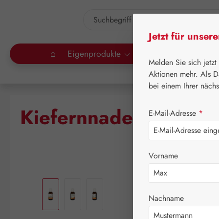
um Hauptinhalt springen
Zur Suche springen
Jetzt für unser
⌂
Eigenprodukte
Gall Pharma
Lei
Melden Sie sich jetzt
Aktionen mehr. Als D
bei einem Ihrer näch
Kiefernnadelöl
E-Mail-Adresse
*
Vorname
Bildergalerie überspringen
Nachname