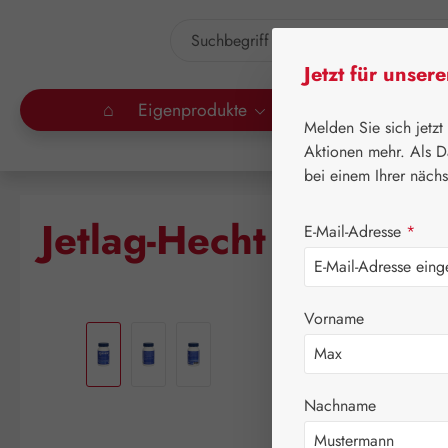
um Hauptinhalt springen
Zur Suche springen
Jetzt für unser
⌂
Eigenprodukte
Gall Pharma
Lei
Melden Sie sich jetzt
Aktionen mehr. Als D
bei einem Ihrer näch
Jetlag-Hecht 1,5 mg 
E-Mail-Adresse
*
Bildergalerie überspringen
Vorname
Nachname