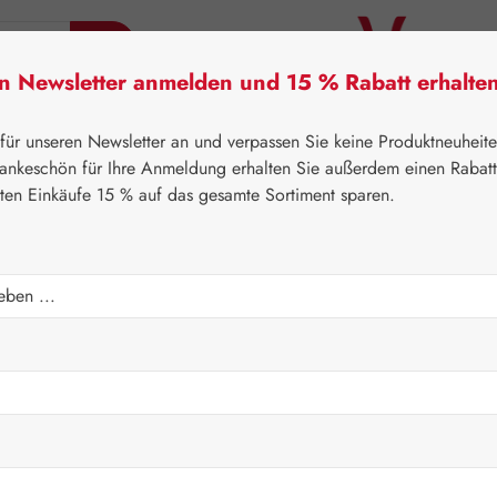
en Newsletter anmelden und 15 % Rabatt erhalte
tner Lifecare
Pater Severin Naturprodukte
Handels
 für unseren Newsletter an und verpassen Sie keine Produktneuheit
ankeschön für Ihre Anmeldung erhalten Sie außerdem einen Rabat
sten Einkäufe 15 % auf das gesamte Sortiment sparen.
⌂
Aktionen
Newsletter-Angebote
Kapseln
Verkaufspreis:
13,52 
Inhalt:
0.008 K
Preise inkl. M