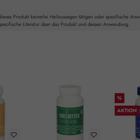
ieses Produkt keinerlei Heilaussagen tätigen oder spezifische An
spezifische Literatur über das Produkt und dessen Anwendung.
Rabatt
%
AKTION