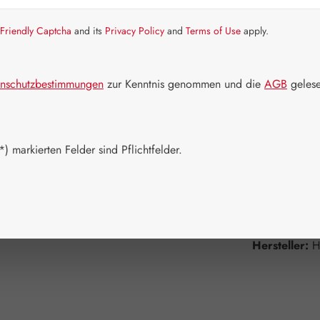
Artikel auf La
Friendly Captcha
and its
Privacy Policy
and
Terms of Use
apply.
Packungs
30 Kapseln
nschutzbestimmungen
zur Kenntnis genommen und die
AGB
gelese
180 Kapsel
Produkt 
) markierten Felder sind Pflichtfelder.
Zum Merkzett
Produktnum
Hersteller:
H