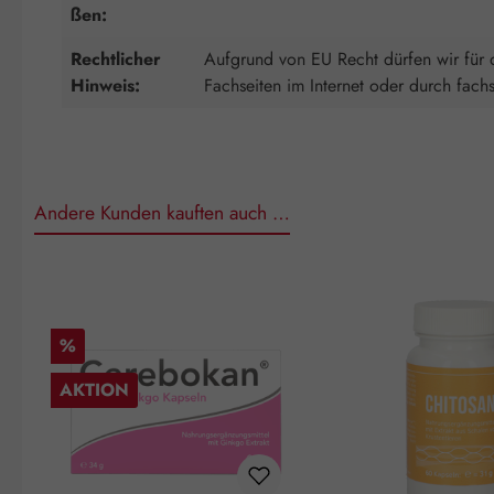
ßen:
Rechtlicher
Aufgrund von EU Recht dürfen wir für d
Hinweis:
Fachseiten im Internet oder durch fach
Andere Kunden kauften auch …
Produktgalerie überspringen
Rabatt
%
AKTION