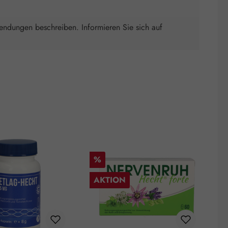
wendungen beschreiben. Informieren Sie sich auf
Rabatt
R
%
AKTION