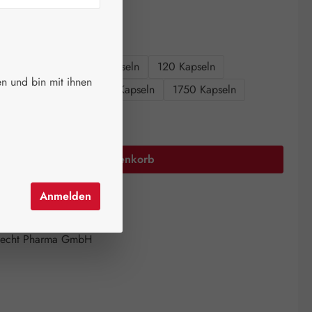
ger.
auswählen
größen
60 Kapseln
90 Kapseln
120 Kapseln
n und bin mit ihnen
n
360 Kapseln
750 Kapseln
1750 Kapseln
Anzahl: Gib den gewünschten Wert ein oder 
In den Warenkorb
Anmelden
el hinzufügen
mer:
06832500
echt Pharma GmbH