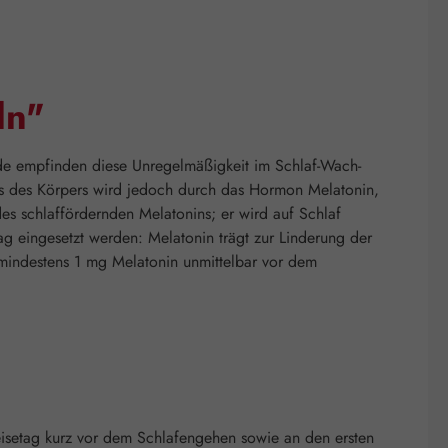
ln"
ende empfinden diese Unregelmäßigkeit im Schlaf-Wach-
us des Körpers wird jedoch durch das Hormon Melatonin,
des schlaffördernden Melatonins; er wird auf Schlaf
 eingesetzt werden: Melatonin trägt zur Linderung der
n mindestens 1 mg Melatonin unmittelbar vor dem
 Reisetag kurz vor dem Schlafengehen sowie an den ersten