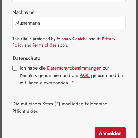
Nachname
This site is protected by
Friendly Captcha
and its
Privacy
Policy
and
Terms of Use
apply.
Datenschutz
Ich habe die
Datenschutzbestimmungen
zur
Kenntnis genommen und die
AGB
gelesen und bin
mit ihnen einverstanden.
*
Verkaufspreis:
13,52 €
%
Regulärer Preis:
16,90 €
(20% gespart)
Die mit einem Stern (*) markierten Felder sind
Inhalt:
0.008 Kilogramm
(1.690,00 € / 1 Kilogramm)
Pflichtfelder.
Preise inkl. MwSt. zzgl. Versandkosten
Artikel auf Lager.
Anmelden