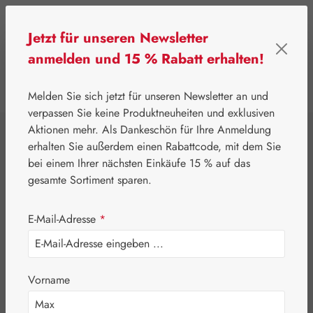
Zum Hauptinhalt springen
Jetzt für unseren Newsletter
anmelden und 15 % Rabatt erhalten!
0
Werkzeugleiste anzeigen
Du hast 0 Produkte
Melden Sie sich jetzt für unseren Newsletter an und
verpassen Sie keine Produktneuheiten und exklusiven
Aktionen mehr. Als Dankeschön für Ihre Anmeldung
⌂
Aktionen
Newsletter-Angebote
erhalten Sie außerdem einen Rabattcode, mit dem Sie
Jetlag-Hecht 1,5 mg
bei einem Ihrer nächsten Einkäufe 15 % auf das
gesamte Sortiment sparen.
Kapseln
E-Mail-Adresse
*
Vorname
Bildergalerie überspringen