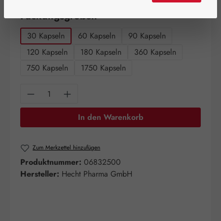
auswählen
Packungsgrößen
30 Kapseln
60 Kapseln
90 Kapseln
120 Kapseln
180 Kapseln
360 Kapseln
750 Kapseln
1750 Kapseln
Produkt Anzahl: Gib den gewünschten Wert e
In den Warenkorb
Zum Merkzettel hinzufügen
Produktnummer:
06832500
Hersteller:
Hecht Pharma GmbH