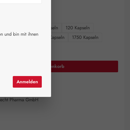
ger.
auswählen
größen
60 Kapseln
90 Kapseln
120 Kapseln
n und bin mit ihnen
n
360 Kapseln
750 Kapseln
1750 Kapseln
Anzahl: Gib den gewünschten Wert ein oder 
In den Warenkorb
Anmelden
el hinzufügen
mer:
06832434
echt Pharma GmbH