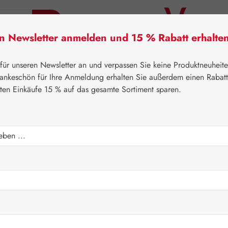
en Newsletter anmelden und 15 % Rabatt erhalte
tner Lifecare
Pater Severin Naturprodukte
Handels
 für unseren Newsletter an und verpassen Sie keine Produktneuheit
ankeschön für Ihre Anmeldung erhalten Sie außerdem einen Rabat
sten Einkäufe 15 % auf das gesamte Sortiment sparen.
⌂
Aktionen
Newsletter-Angebote
Kapseln
Verkaufspreis:
13,52 
Inhalt:
0.008 K
Preise inkl. M