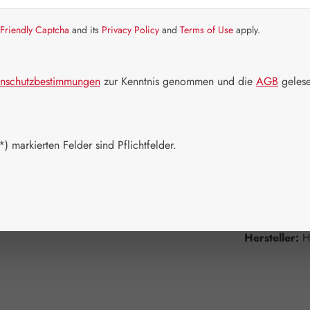
Artikel auf La
Friendly Captcha
and its
Privacy Policy
and
Terms of Use
apply.
Packungs
30 Kapseln
nschutzbestimmungen
zur Kenntnis genommen und die
AGB
gelese
180 Kapsel
Produkt 
) markierten Felder sind Pflichtfelder.
Zum Merkzett
Produktnum
Hersteller:
H