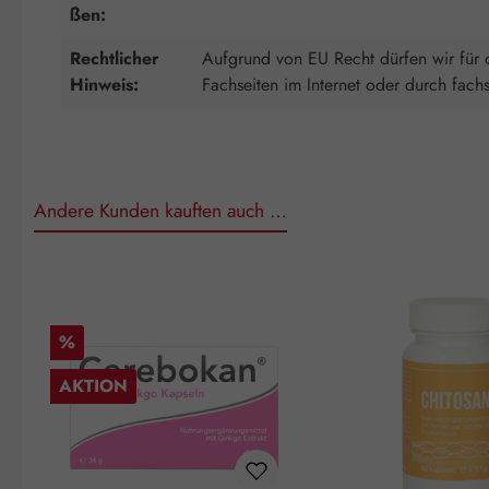
ßen:
Rechtlicher
Aufgrund von EU Recht dürfen wir für d
Hinweis:
Fachseiten im Internet oder durch fach
Andere Kunden kauften auch …
Produktgalerie überspringen
Rabatt
%
AKTION