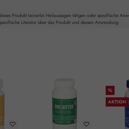
ieses Produkt keinerlei Heilaussagen tätigen oder spezifische An
spezifische Literatur über das Produkt und dessen Anwendung.
Rabatt
%
AKTION