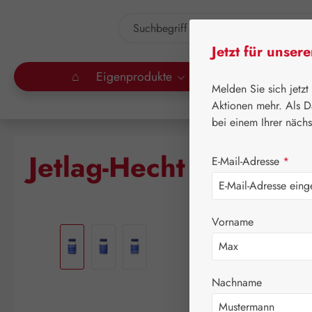
um Hauptinhalt springen
Zur Suche springen
Jetzt für unser
⌂
Eigenprodukte
Gall Pharma
Lei
Melden Sie sich jetzt
Aktionen mehr. Als D
bei einem Ihrer näch
Jetlag-Hecht 0,5 mg 
E-Mail-Adresse
*
Bildergalerie überspringen
Vorname
Nachname