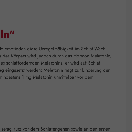
ln"
ende empfinden diese Unregelmäßigkeit im Schlaf-Wach-
us des Körpers wird jedoch durch das Hormon Melatonin,
des schlaffördernden Melatonins; er wird auf Schlaf
 eingesetzt werden: Melatonin trägt zur Linderung der
n mindestens 1 mg Melatonin unmittelbar vor dem
 Reisetag kurz vor dem Schlafengehen sowie an den ersten