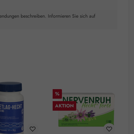
wendungen beschreiben. Informieren Sie sich auf
Rabatt
R
%
AKTION