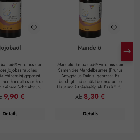
Jojobaöl
Mandelöl
mbamed® wird aus den
Mandelöl Embamed® wird aus den
 des Jojobastrauches
Samen des Mandelbaumes (Prunus
a chinensis) gepresst.
Amygdalus Dulcis) gepresst. Es
K
men handelt es sich um
beruhigt und schützt beanspruchte
it einem Schmelzpunkt
Haut und ist vielseitig als Basisöl für
 Es ist für alle Hauttypen
Massageöle mit wohlriechenden
9,90 €
8,30 €
gulärer Preis:
Regulärer Preis:
b
Ab
eeignet. Aufgrund seines
ätherischen Ölen geeignet. Weiters
b
Lichtschutzfaktors von 3
kann es bei juckender Haut
 es auch als Basis für
reizlindernd eingesetzt werden.
V
Details
Details
 verwendet. Darüber
Hauttyp: Normale Haut, trockene
ird es als Massageöl
Haut, sensible Haut Hautwirkung:
det, es schützt vor
Beruhigend, regenerierend, stärkend
D
 und hinterlässt keinen
Anwendungsempfehlung: Nach dem
Wärm
en Film auf der Haut.
Waschen in die feuchte Haut