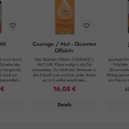
töl
Courage / Mut - Quanten
Olfaktiv
 wird durch
Das Quanten Olfaktiv COURAGE /
Jojobaöl E
 Schalen der
MUT hilft, Pläne mutig in die Tat
Früchten
us bergamia)
umzusetzen. Es stärkt das Vertrauen in
(Simmondsi
l wird zur
die Zukunft und wird bei jeder Arbeit
Streng genom
bensmitteln,
an sich selbst empfohlen.
ein Wachs m
l Grey Tee.
Anwendung: Öffnen Sie die Flasche
von ca. 7 °C.
 €
16,05 €
Preis:
Regulärer Preis:
Re
A
und halten Sie sie etwa 5 cm von der
zur Pflege g
Nase entfernt. Atmen Sie die
natürlichen 
eruhigend
Synergie langsam und tief ein und
bis 4 wird
Details
ikum zur
aus. Diese Übung kann bis zu dreimal
Sonnenöle
r Haut
täglich wiederholt werden, solange
hinaus w
: Maximal 2
das Bedürfnis besteht. Oder Sie
verwen
 Salz für ein
verbreiten den Duft 20 Minuten lang
Austrocknung
im Raum. Zusammensetzung:
schmierig