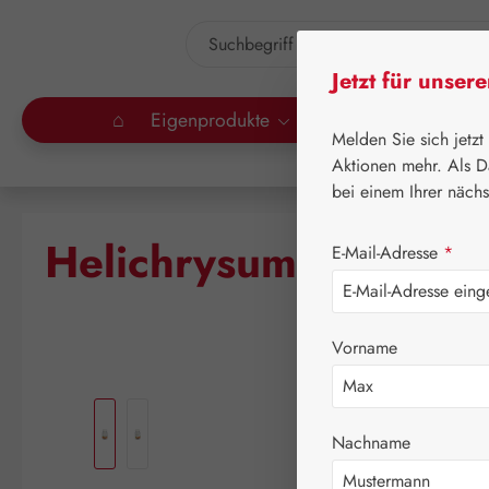
um Hauptinhalt springen
Zur Suche springen
Jetzt für unser
⌂
Eigenprodukte
Gall Pharma
Lei
Melden Sie sich jetzt
Aktionen mehr. Als D
bei einem Ihrer näch
Helichrysumöl
E-Mail-Adresse
*
Vorname
Bildergalerie überspringen
Nachname