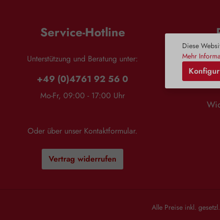
wohltuendes Bad Zusammensetzung:
100 % naturreines, ä
100 % naturreines, ätherisches Anisöl
Bergamottöl ohne 
ohne Zusätze.
Service-Hotline
Diese Websit
Mehr Informa
Unterstützung und Beratung unter:
Konfigur
+49 (0)4761 92 56 0
Mo-Fr, 09:00 - 17:00 Uhr
Wid
Oder über unser
Kontaktformular
.
Vertrag widerrufen
Alle Preise inkl. gesetz