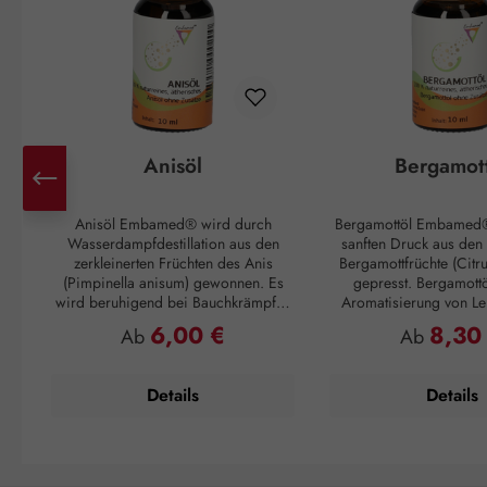
Anisöl
Bergamot
Anisöl Embamed® wird durch
Bergamottöl Embamed®
Wasserdampfdestillation aus den
sanften Druck aus den
zerkleinerten Früchten des Anis
Bergamottfrüchte (Citr
(Pimpinella anisum) gewonnen. Es
gepresst. Bergamottö
wird beruhigend bei Bauchkrämpfen
Aromatisierung von Le
und äußerlich als Einreibung bei
unter anderem von Ear
6,00 €
8,30
Regulärer Preis:
Regulärer 
Ab
Ab
Magen-Darm-Problemen angewandt.
Duftnote: Kopfnote Duftprofil: Frisch,
Duftnote: Kopfnote Duftprofil: Süß
zitrusartig Duftwirkung: Erheiternd
Duftwirkung: Entspannend
Hautwirkung: Hautb
Details
Details
Hautwirkung: Hautberuhigend
Anwendung: Kosmet
Anwendungsempfehlung: Kosmetikum
Aromapflege de
zur Aromapflege der Haut
Anwendungsempfehlung
Verzehrempfehlung: Maximal 10
Tropfen auf 3 Esslöffel
Tropfen auf 3 Esslöffel Salz für ein
wohltuendes Bad Zusammensetzung: