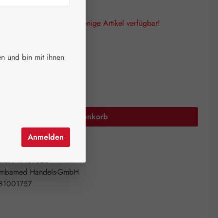
lagen! Es sind nur noch wenige Artikel verfügbar!
auswählen
größe
n und bin mit ihnen
ml
20 ml
50 ml
Anzahl: Gib den gewünschten Wert ein oder 
In den Warenkorb
Anmelden
el hinzufügen
mer:
17157326
mbamed Handels-GmbH
81001757