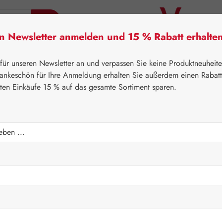
en Newsletter anmelden und 15 % Rabatt erhalte
tner Lifecare
Pater Severin Naturprodukte
Handels
 für unseren Newsletter an und verpassen Sie keine Produktneuheit
ankeschön für Ihre Anmeldung erhalten Sie außerdem einen Rabat
sten Einkäufe 15 % auf das gesamte Sortiment sparen.
⌂
Leitner Lifecare
Aromatherapie
Embamed®
Regulärer Prei
52,40 
Inhalt:
0.005 Lit
Preise inkl. M