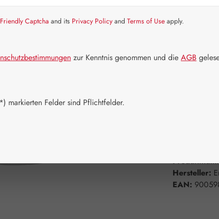
Friendly Captcha
and its
Privacy Policy
and
Terms of Use
apply.
Schnell zusch
Packungs
nschutzbestimmungen
zur Kenntnis genommen und die
AGB
gelese
5 ml
10 
Produkt 
) markierten Felder sind Pflichtfelder.
Zum Merkzett
Produktnum
Hersteller:
E
EAN:
90059