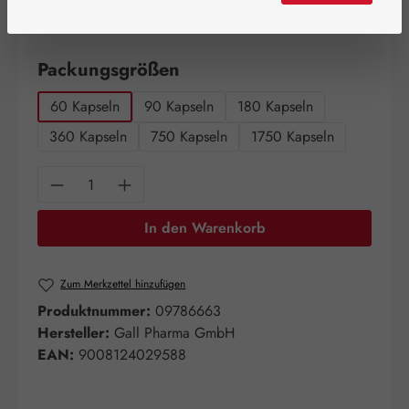
Schnell zuschlagen! Es sind nur noch wenige Artikel
verfügbar!
auswählen
Packungsgrößen
60 Kapseln
90 Kapseln
180 Kapseln
360 Kapseln
750 Kapseln
1750 Kapseln
Produkt Anzahl: Gib den gewünschten Wert e
In den Warenkorb
Zum Merkzettel hinzufügen
Produktnummer:
09786663
Hersteller:
Gall Pharma GmbH
EAN:
9008124029588