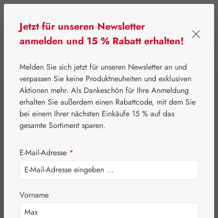
Zum Hauptinhalt springen
Jetzt für unseren Newsletter
anmelden und 15 % Rabatt erhalten!
0
Werkzeugleiste anzeigen
Du hast 0 Produkte
Melden Sie sich jetzt für unseren Newsletter an und
verpassen Sie keine Produktneuheiten und exklusiven
Aktionen mehr. Als Dankeschön für Ihre Anmeldung
⌂
Gall Pharma
Augen
erhalten Sie außerdem einen Rabattcode, mit dem Sie
Heidelbeer PE
bei einem Ihrer nächsten Einkäufe 15 % auf das
gesamte Sortiment sparen.
GPH Kapseln
E-Mail-Adresse
*
Vorname