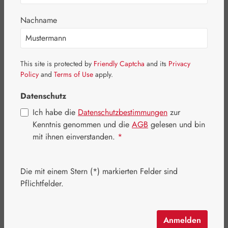
Bildergalerie überspringen
Nachname
This site is protected by
Friendly Captcha
and its
Privacy
Policy
and
Terms of Use
apply.
Datenschutz
Ich habe die
Datenschutzbestimmungen
zur
Kenntnis genommen und die
AGB
gelesen und bin
mit ihnen einverstanden.
*
Die mit einem Stern (*) markierten Felder sind
Regulärer Preis:
24,60 €
Pflichtfelder.
Inhalt:
0.029 Kilogramm
(848,28 € / 1 Kilogramm)
Preise inkl. MwSt. zzgl. Versandkosten
Anmelden