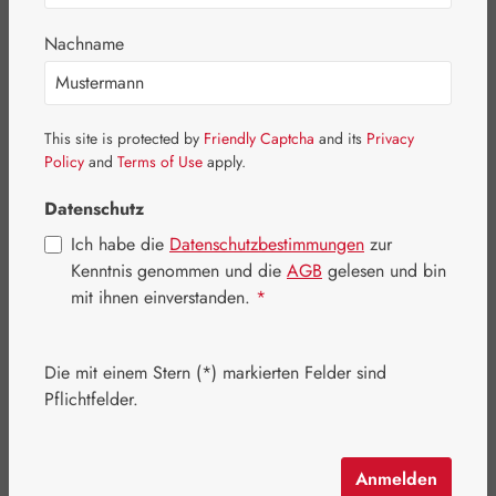
Bildergalerie überspringen
Nachname
This site is protected by
Friendly Captcha
and its
Privacy
Policy
and
Terms of Use
apply.
Datenschutz
Ich habe die
Datenschutzbestimmungen
zur
Kenntnis genommen und die
AGB
gelesen und bin
mit ihnen einverstanden.
*
Die mit einem Stern (*) markierten Felder sind
Regulärer Preis:
32,80 €
Pflichtfelder.
Inhalt:
0.044 Kilogramm
(745,45 € / 1 Kilogramm)
Preise inkl. MwSt. zzgl. Versandkosten
Anmelden