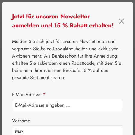
Zum Hauptinhalt springen
Jetzt für unseren Newsletter
anmelden und 15 % Rabatt erhalten!
0
Werkzeugleiste anzeigen
Du hast 0 Produkte
Melden Sie sich jetzt für unseren Newsletter an und
verpassen Sie keine Produktneuheiten und exklusiven
Aktionen mehr. Als Dankeschön für Ihre Anmeldung
⌂
Gall Pharma
Augen
erhalten Sie außerdem einen Rabattcode, mit dem Sie
Heidelbeer PE
bei einem Ihrer nächsten Einkäufe 15 % auf das
gesamte Sortiment sparen.
GPH Kapseln
E-Mail-Adresse
*
Vorname