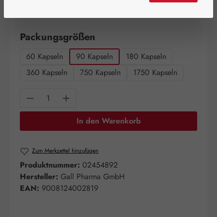
Schnell zuschlagen! Es sind nur noch wenige Artikel
verfügbar!
auswählen
Packungsgrößen
60 Kapseln
90 Kapseln
180 Kapseln
360 Kapseln
750 Kapseln
1750 Kapseln
Produkt Anzahl: Gib den gewünschten Wert e
In den Warenkorb
Zum Merkzettel hinzufügen
Produktnummer:
02454892
Hersteller:
Gall Pharma GmbH
EAN:
9008124002819