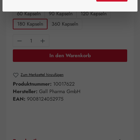
auswählen
Packungsgrößen
60 Kapseln
90 Kapseln
120 Kapseln
180 Kapseln
360 Kapseln
Produkt Anzahl: Gib den gewünschten Wert e
In den Warenkorb
Zum Merkzettel hinzufügen
Produktnummer:
10017622
Hersteller:
Gall Pharma GmbH
EAN:
9008124052975