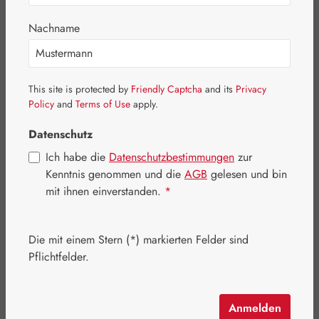
Nachname
This site is protected by
Friendly Captcha
and its
Privacy
Policy
and
Terms of Use
apply.
Datenschutz
Ich habe die
Datenschutzbestimmungen
zur
Kenntnis genommen und die
AGB
gelesen und bin
mit ihnen einverstanden.
*
Regulärer Preis:
35,10 €
Inhalt:
0.098 Kilogramm
(358,16 € / 1 Kilogramm)
Die mit einem Stern (*) markierten Felder sind
Preise inkl. MwSt. zzgl. Versandkosten
Pflichtfelder.
Artikel auf Lager.
Anmelden