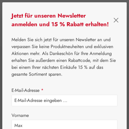
Zum Hauptinhalt springen
Jetzt für unseren Newsletter
anmelden und 15 % Rabatt erhalten!
0
Werkzeugleiste anzeigen
Du hast 0 Produkte
Melden Sie sich jetzt für unseren Newsletter an und
verpassen Sie keine Produktneuheiten und exklusiven
Aktionen mehr. Als Dankeschön für Ihre Anmeldung
⌂
Gall Pharma
Fit-Linie
erhalten Sie außerdem einen Rabattcode, mit dem Sie
Haar-Fit Kapseln
bei einem Ihrer nächsten Einkäufe 15 % auf das
gesamte Sortiment sparen.
E-Mail-Adresse
*
Vorname
Bildergalerie überspringen