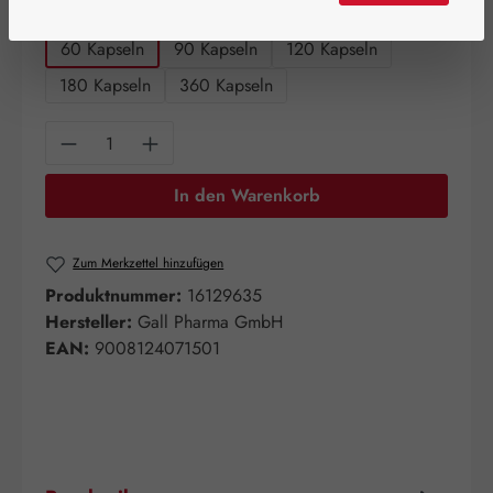
auswählen
Packungsgrößen
60 Kapseln
90 Kapseln
120 Kapseln
180 Kapseln
360 Kapseln
Produkt Anzahl: Gib den gewünschten Wert e
In den Warenkorb
Zum Merkzettel hinzufügen
Produktnummer:
16129635
Hersteller:
Gall Pharma GmbH
EAN:
9008124071501