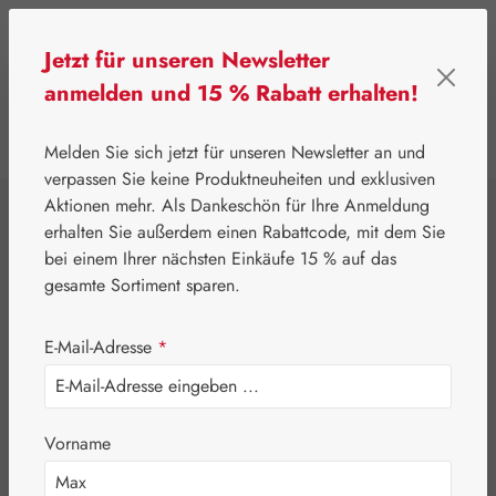
Zum Hauptinhalt springen
Jetzt für unseren Newsletter
anmelden und 15 % Rabatt erhalten!
0
Werkzeugleiste anzeigen
Du hast 0 Produkte
Melden Sie sich jetzt für unseren Newsletter an und
verpassen Sie keine Produktneuheiten und exklusiven
Aktionen mehr. Als Dankeschön für Ihre Anmeldung
⌂
Gall Pharma
Fit-Linie
erhalten Sie außerdem einen Rabattcode, mit dem Sie
Haar-Fit Kapseln
bei einem Ihrer nächsten Einkäufe 15 % auf das
gesamte Sortiment sparen.
E-Mail-Adresse
*
Vorname
Bildergalerie überspringen