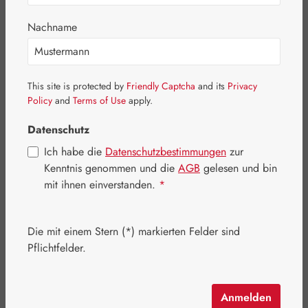
Nachname
This site is protected by
Friendly Captcha
and its
Privacy
Policy
and
Terms of Use
apply.
Datenschutz
Ich habe die
Datenschutzbestimmungen
zur
Kenntnis genommen und die
AGB
gelesen und bin
mit ihnen einverstanden.
*
Regulärer Preis:
14,30 €
Inhalt:
0.033 Kilogramm
(433,33 € / 1 Kilogramm)
Die mit einem Stern (*) markierten Felder sind
Preise inkl. MwSt. zzgl. Versandkosten
Pflichtfelder.
Artikel auf Lager.
Anmelden