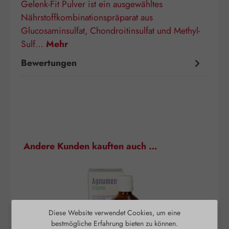
Gelenk-Fit Pulver ist ein ausgewähltes
Nährstoffkombinationspräparat aus
Glucosaminsulfat, Chondroitinsulfat und Methyl-
Sulf…
Mehr
Bewertungen
Produktgalerie überspringen
Andere Kunden kauften auch …
Diese Website verwendet Cookies, um eine
bestmögliche Erfahrung bieten zu können.