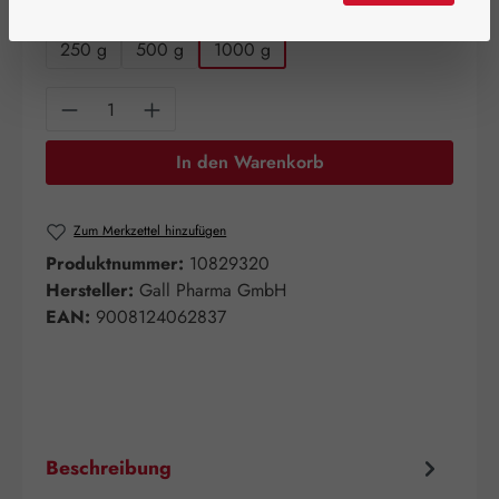
auswählen
Packungsgrößen
250 g
500 g
1000 g
Produkt Anzahl: Gib den gewünschten Wert e
In den Warenkorb
Zum Merkzettel hinzufügen
Produktnummer:
10829320
Hersteller:
Gall Pharma GmbH
EAN:
9008124062837
Beschreibung