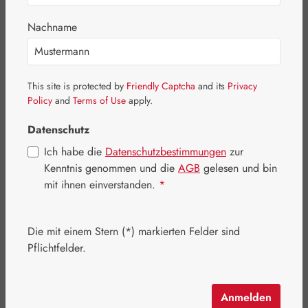
Nachname
This site is protected by
Friendly Captcha
and its
Privacy
Policy
and
Terms of Use
apply.
Datenschutz
Ich habe die
Datenschutzbestimmungen
zur
Kenntnis genommen und die
AGB
gelesen und bin
mit ihnen einverstanden.
*
Regulärer Preis:
205,00 €
Inhalt:
1 Kilogramm
Die mit einem Stern (*) markierten Felder sind
Preise inkl. MwSt. zzgl. Versandkosten
Pflichtfelder.
Artikel auf Lager.
Anmelden