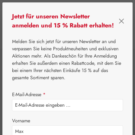
Zum Hauptinhalt springen
Jetzt für unseren Newsletter
anmelden und 15 % Rabatt erhalten!
0
Werkzeugleiste anzeigen
Du hast 0 Produkte
Melden Sie sich jetzt für unseren Newsletter an und
verpassen Sie keine Produktneuheiten und exklusiven
Aktionen mehr. Als Dankeschön für Ihre Anmeldung
⌂
Gall Pharma
Fit-Linie
erhalten Sie außerdem einen Rabattcode, mit dem Sie
Gelenk-Fit Pulver
bei einem Ihrer nächsten Einkäufe 15 % auf das
gesamte Sortiment sparen.
E-Mail-Adresse
*
Vorname
Bildergalerie überspringen