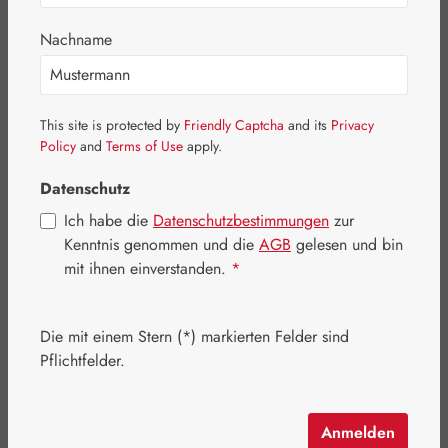
Bildergalerie überspringen
Nachname
This site is protected by
Friendly Captcha
and its
Privacy
Policy
and
Terms of Use
apply.
Datenschutz
Ich habe die
Datenschutzbestimmungen
zur
Kenntnis genommen und die
AGB
gelesen und bin
mit ihnen einverstanden.
*
Die mit einem Stern (*) markierten Felder sind
Pflichtfelder.
Regulärer Preis:
59,90 €
Preise inkl. MwSt. zzgl. Versandkosten
Anmelden