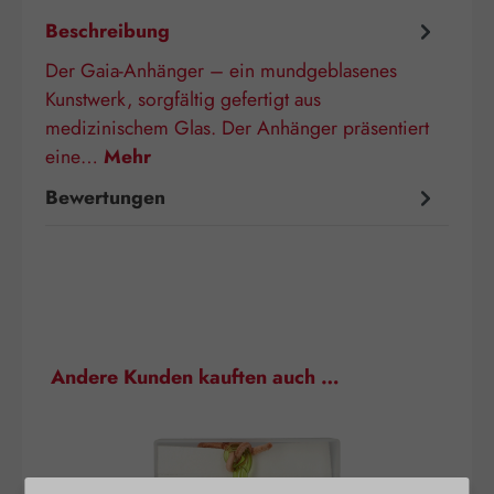
Beschreibung
Der Gaia-Anhänger – ein mundgeblasenes
Kunstwerk, sorgfältig gefertigt aus
medizinischem Glas. Der Anhänger präsentiert
eine…
Mehr
Bewertungen
Produktgalerie überspringen
Andere Kunden kauften auch …