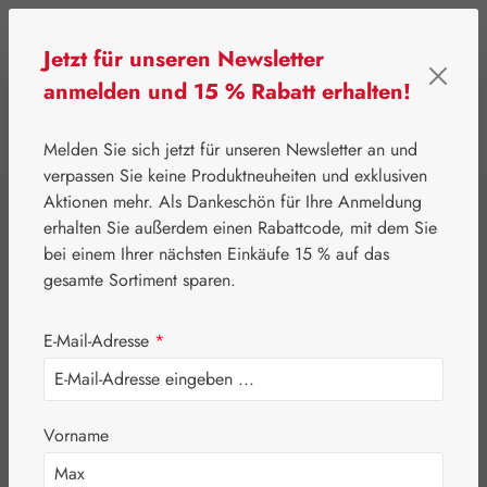
Zum Hauptinhalt springen
Jetzt für unseren Newsletter
anmelden und 15 % Rabatt erhalten!
0
Werkzeugleiste anzeigen
Du hast 0 Produkte
Melden Sie sich jetzt für unseren Newsletter an und
verpassen Sie keine Produktneuheiten und exklusiven
Aktionen mehr. Als Dankeschön für Ihre Anmeldung
⌂
Leitner Lifecare
Schmuck
erhalten Sie außerdem einen Rabattcode, mit dem Sie
Gaia Pendant -
bei einem Ihrer nächsten Einkäufe 15 % auf das
gesamte Sortiment sparen.
Gaia Anhänger
E-Mail-Adresse
*
Vorname