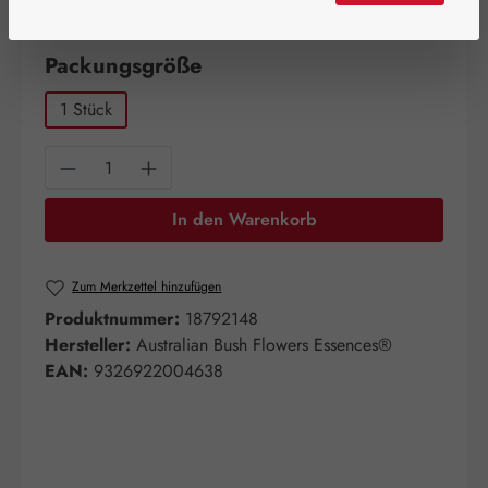
Artikel auf Lager.
auswählen
Packungsgröße
1 Stück
Produkt Anzahl: Gib den gewünschten Wert e
In den Warenkorb
Zum Merkzettel hinzufügen
Produktnummer:
18792148
Hersteller:
Australian Bush Flowers Essences®
EAN:
9326922004638