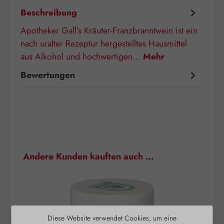
Beschreibung
Apotheker Gall’s Kräuter-Franzbranntwein ist ein
nach uralter Rezeptur hergestelltes Hausmittel
aus Alkohol und hochwertigen…
Mehr
Bewertungen
Produktgalerie überspringen
Andere Kunden kauften auch …
Diese Website verwendet Cookies, um eine