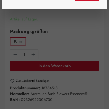
Inhalt:
0.01 Liter
(1.690,00 € / 1 Liter)
Preise inkl. MwSt. zzgl. Versandkosten
Artikel auf Lager.
auswählen
Packungsgrößen
10 ml
Produkt Anzahl: Gib den gewünschten Wert e
In den Warenkorb
Zum Merkzettel hinzufügen
Produktnummer:
18734518
Hersteller:
Australian Bush Flowers Essences®
EAN:
09326922006700