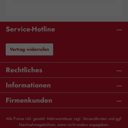
Ingredients: Petrolatum, Cera Alba, Turpentine, Lanolin,
Camphor, Eucalyptus Globulus Leaf Oil, Cetyl Alcohol,
Capsicum Annuum Extract, Limonene*. *Bestandteil des
natürlichen ätherischen Öls Hinweise: Bei der Verwendung
von Cayennepfeffer treten Zeichen wie Brennen,
Service-Hotline
Wärmeentwicklung und Hautrötung auf, die nach
Beendigung der Behandlung wieder verschwinden.
Cayennepeffersalbe sollte nicht mit anderen äußerlich
anzuwendenden Arzneimitteln kombiniert werden. Nicht ins
Vertrag widerrufen
Auge bringen oder auf Schleimhäute auftragen. Nur auf
intakter Haut anwenden. Nach dem Einreiben der Salbe die
Hände gut waschen. Für Kinder unzugänglich bei
Raumtemperatur aufbewahren. Nicht bei Entzündungen
Rechtliches
anwenden.
Informationen
Firmenkunden
Alle Preise inkl. gesetzl. Mehrwertsteuer zzgl.
Versandkosten
und ggf.
Nachnahmegebühren, wenn nicht anders angegeben.