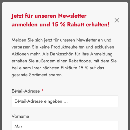
Zum Hauptinhalt springen
Jetzt für unseren Newsletter
anmelden und 15 % Rabatt erhalten!
0
Werkzeugleiste anzeigen
Du hast 0 Produkte
Melden Sie sich jetzt für unseren Newsletter an und
verpassen Sie keine Produktneuheiten und exklusiven
Aktionen mehr. Als Dankeschön für Ihre Anmeldung
⌂
Leitner Lifecare
Kosmetik
erhalten Sie außerdem einen Rabattcode, mit dem Sie
Focus Essence &
bei einem Ihrer nächsten Einkäufe 15 % auf das
gesamte Sortiment sparen.
Aromatherapie
E-Mail-Adresse
*
Roll-On
Vorname