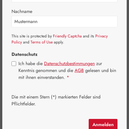
Nachname
Bildergalerie überspringen
This site is protected by
Friendly Captcha
and its
Privacy
Policy
and
Terms of Use
apply.
Datenschutz
Ich habe die
Datenschutzbestimmungen
zur
Kenntnis genommen und die
AGB
gelesen und bin
mit ihnen einverstanden.
*
Die mit einem Stern (*) markierten Felder sind
Pflichtfelder.
Regulärer Preis:
16,90 €
Anmelden