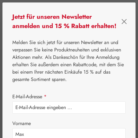
Zum Hauptinhalt springen
Jetzt für unseren Newsletter
anmelden und 15 % Rabatt erhalten!
0
Werkzeugleiste anzeigen
Du hast 0 Produkte
Melden Sie sich jetzt für unseren Newsletter an und
verpassen Sie keine Produktneuheiten und exklusiven
Aktionen mehr. Als Dankeschön für Ihre Anmeldung
⌂
Leitner Lifecare
Aromatherapie
Embamed®
erhalten Sie außerdem einen Rabattcode, mit dem Sie
Fichtennadelöl
bei einem Ihrer nächsten Einkäufe 15 % auf das
gesamte Sortiment sparen.
Tirol
E-Mail-Adresse
*
Vorname