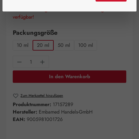
Schnell zuschlagen! Es sind nur noch wenige Artikel
verfügbar!
auswählen
Packungsgröße
10 ml
20 ml
50 ml
100 ml
Produkt Anzahl: Gib den gewünschten Wert e
In den Warenkorb
Zum Merkzettel hinzufügen
Produktnummer:
17157289
Hersteller:
Embamed Handels-GmbH
EAN:
9005981001726