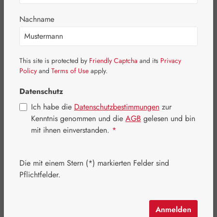
Bildergalerie überspringen
Nachname
This site is protected by
Friendly Captcha
and its
Privacy
Policy
and
Terms of Use
apply.
Datenschutz
Ich habe die
Datenschutzbestimmungen
zur
Kenntnis genommen und die
AGB
gelesen und bin
mit ihnen einverstanden.
*
Die mit einem Stern (*) markierten Felder sind
Pflichtfelder.
Regulärer Preis:
20,50 €
Inhalt:
0.02 Liter
(1.025,00 € / 1 Liter)
Preise inkl. MwSt. zzgl. Versandkosten
Anmelden