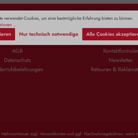
toffe in einem
die Ursache für ein Ungleichgewicht
Erwachsene
n eingebettet
der Blasenschleimhautumgebung.
und Übergewi
nthält neben
Diese Bakterien binden stärker an D-
Spiegel
n Vitaminen,
Mannose als an die Innenwand der
zirkulierend
e verwendet Cookies, um eine bestmögliche Erfahrung bieten zu können.
Rechtliches
Information
toffen,
Harnblase. Ein Ausschwemmen
Zusam
tionen ...
ischen Ölen
dieser Keime wird mit Hilfe von D-
Alterungspr
ieren
Nur technisch notwendige
Alle Cookies akzeptier
overose, auch
Mannose vereinfacht. Die Cranberry
Prohor
nt. Dieses
(Vaccinium macrocarpon), eine
Jungbr
Impressum
Zahlung & Versa
charid stärkt
robuste, widerstandsfähige Pflanze
Begleitersc
AGB
Kontaktformula
at natürliche
mit zahlreichen bioaktiven
Lebensjah
ten. Je höher
Komponenten, darunter
Zudem stärkt
Datenschutz
Newsletter
er Pflanze,
Phenolsäuren, Arbutin, Anthocyane,
unterstützt
 das Produkt.
Flavone, Flavonoide und organische
sorgt für
errufsbelehrungen
Retouren & Reklama
htlichen
Säuren, ergänzt diese Funktion
Anwendungsgebiete: 
arin gelösten
perfekt. Insbesondere ihr hoher
angene
wickelt die
Gehalt an Proanthocyanidinen (PACs)
Verzehrempf
osität. Daher
verhindert gezielt die Anheftung
1 Kapsel t
e vor allem
unerwünschter Bakterien an die
einnehmen. 
Eigenschaften
Wände der Blase. PACs interagieren
DHEA (Deh
Vera 400 mg
mit sogenannten Fimbrien – den
Zusammensetz
 Pulver der
haftenden Anhängseln der Bakterien
Gelatine*
oinfreien Gel
– und verhindern somit deren
Magnesiumsal
 von Zusätzen.
Bindung an die Schleimhaut der
*Kann bei
Blaseninnenwand. Diese werden
abführend 
l. Mehrwertsteuer zzgl.
Versandkosten
und ggf. Nachnahmegebühren, wenn ni
dann einfach mit dem Urin
Hinweis