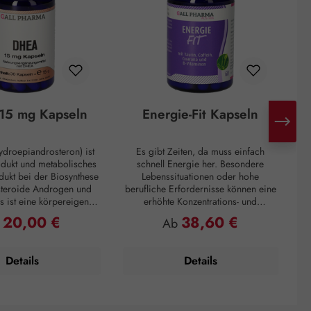
15 mg Kapseln
Energie-Fit Kapseln
droepiandrosteron) ist
Es gibt Zeiten, da muss einfach
H
odukt und metabolisches
schnell Energie her. Besondere
d
ukt bei der Biosynthese
Lebenssituationen oder hohe
steroide Androgen und
berufliche Erfordernisse können eine
s ist eine körpereigene
erhöhte Konzentrations- und
ie hauptsächlich in der
Leistungsfähigkeit verlangen. Zur
Mo
20,00 €
38,60 €
ulärer Preis:
Regulärer Preis:
b
Ab
ren Schicht der
Überbrückung von Müdigkeitsphasen
I
inde gebildet wird. Mit
oder zum Überwinden eines
n
 Alter nimmt die DHEA-
Leistungstiefs, ganz egal, das
d
Details
Details
edoch drastisch ab. Zum
Prämiumpräparat Energie-Fit Kapseln
Eine 60-jährige Person
steht für Dynamik und Antrieb. Die
ich ein Fünftel der DHEA-
anregenden Inhaltsstoffe Taurin,
ration eines jungen
Guarana und Coffein liefern die