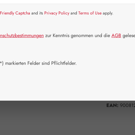
Artikel auf La
Friendly Captcha
and its
Privacy Policy
and
Terms of Use
apply.
Packungs
60 Kapseln
nschutzbestimmungen
zur Kenntnis genommen und die
AGB
gelese
Produkt 
) markierten Felder sind Pflichtfelder.
Zum Merkzett
Produktnum
Hersteller:
G
EAN:
90081