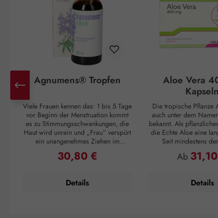
Agnumens® Tropfen
Aloe Vera 4
Kapsel
Viele Frauen kennen das: 1 bis 5 Tage
Die tropische Pflanze A
vor Beginn der Menstruation kommt
auch unter dem Namen 
es zu Stimmungsschwankungen, die
bekannt. Als pflanzliche
Haut wird unrein und „Frau“ verspürt
die Echte Aloe eine lan
ein unangenehmes Ziehen im
Seit mindestens de
Unterleib. Und ganz plötzlich, mit
Jahrhundert v. Chr. wuss
30,80 €
31,10
Regulärer Preis:
Regulärer P
Ab
Einsetzen der Periode, sind alle
Griechen um ihren posi
Unannehmlichkeiten vorbei, nur um
Cleopatra verwendet
sich 3 – 4 Wochen später zu
Pflegemittel für ihre H
Details
Details
wiederholen. Doch auch dagegen ist
die Römer und Inkas n
ein Kraut gewachsen: Die
Vera als Abwehrmittel g
Pflanzenstoffe aus den Früchten des
und zur Förderu
Mönchspfeffers greifen ausgleichend
Wundregeneration. Die 