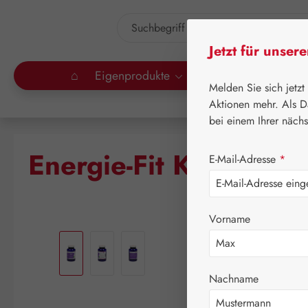
um Hauptinhalt springen
Zur Suche springen
Jetzt für unser
⌂
Eigenprodukte
Gall Pharma
Lei
Melden Sie sich jetzt
Aktionen mehr. Als D
bei einem Ihrer näch
Energie-Fit Kapseln
E-Mail-Adresse
*
Vorname
Bildergalerie überspringen
Nachname