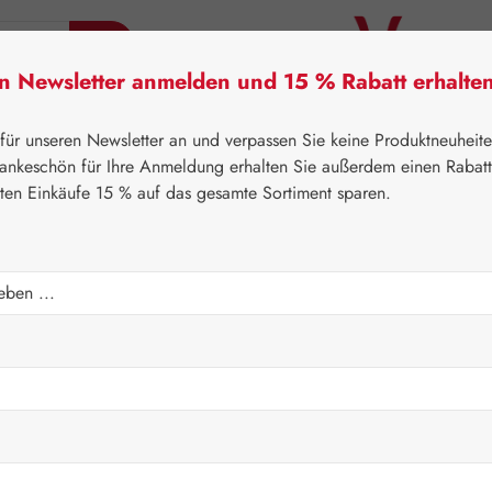
en Newsletter anmelden und 15 % Rabatt erhalte
tner Lifecare
Pater Severin Naturprodukte
Handels
 für unseren Newsletter an und verpassen Sie keine Produktneuheit
ankeschön für Ihre Anmeldung erhalten Sie außerdem einen Rabat
sten Einkäufe 15 % auf das gesamte Sortiment sparen.
⌂
Gall Pharma
Fit-Linie
Regulärer Prei
69,50 
Inhalt:
0.089 K
Preise inkl. M