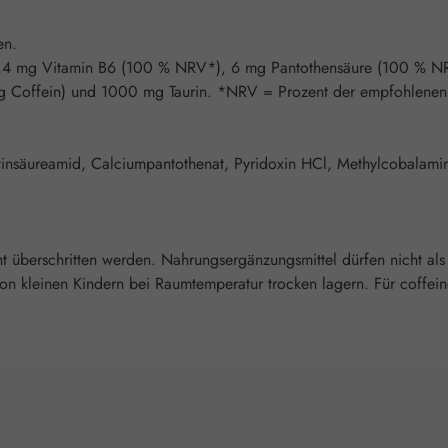
en.
 1,4 mg Vitamin B6 (100 % NRV*), 6 mg Pantothensäure (100 % 
mg Coffein) und 1000 mg Taurin. *NRV = Prozent der empfohlenen
otinsäureamid, Calciumpantothenat, Pyridoxin HCl, Methylcobalami
überschritten werden. Nahrungsergänzungsmittel dürfen nicht als
n kleinen Kindern bei Raumtemperatur trocken lagern. Für coffei