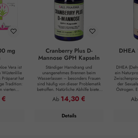
00 mg
Cranberry Plus D-
DHEA 
n
Mannose GPH Kapseln
loe Vera ist
Ständiger Harndrang und
DHEA (Dehy
Wüstenlilie
unangenehmes Brennen beim
ein Naturpr
s Präparat hat
Wasserlassen – besonders Frauen
Zwischenprod
ge Tradition:
sind häufig von dieser Problematik
der Sexual
m vierten
betroffen. Natürliche Abhilfe bieten
Östrogen. E
ten die alten
hierbei Cranberry Plus D-Mannose
Substanz, d
 €
14,30 €
reis:
Regulärer Preis:
Reg
Ab
A
tiven Nutzen.
GPH Kapseln. D-Mannose ist ein
inne
e sie als
natürlicher Monozucker, der vom
Nebennierenr
aut und auch
menschlichen Organismus im
zunehmendem
Details
utzten Aloe
geringen Umfang zwar selbst
Produktion j
egen Insekten
hergestellt, aber kaum verwertet wird
Vergleich: 
ng der
und daher unverdaut in die Blase
weist ledigl
Pflanze birgt
übergeht. Darmbakterien sind häufig
Konzent