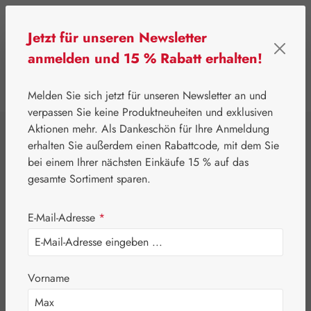
Zum Hauptinhalt springen
Jetzt für unseren Newsletter
anmelden und 15 % Rabatt erhalten!
0
Werkzeugleiste anzeigen
Du hast 0 Produkte
Melden Sie sich jetzt für unseren Newsletter an und
verpassen Sie keine Produktneuheiten und exklusiven
Aktionen mehr. Als Dankeschön für Ihre Anmeldung
⌂
Leitner Lifecare
Blütenessenzen
DEVA
erhalten Sie außerdem einen Rabattcode, mit dem Sie
Echinacea /
bei einem Ihrer nächsten Einkäufe 15 % auf das
gesamte Sortiment sparen.
Echinacée Tropfen
E-Mail-Adresse
*
Vorname
Bildergalerie überspringen