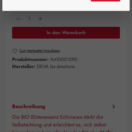
15 ml
30 ml
Produkt Anzahl: Gib den gewünschten Wert e
In den Warenkorb
Zum Merkzettel hinzufügen
Produktnummer:
Art10001290
Hersteller:
DEVA les émotions
Beschreibung
Die BIO Blütenessenz Echinacea stärkt die
Selbstachtung und erleichtert es, sich selbst