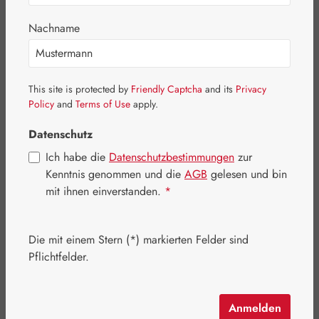
Nachname
This site is protected by
Friendly Captcha
and its
Privacy
Policy
and
Terms of Use
apply.
Datenschutz
Ich habe die
Datenschutzbestimmungen
zur
Kenntnis genommen und die
AGB
gelesen und bin
Regulärer Preis:
9,60 €
mit ihnen einverstanden.
*
Inhalt:
0.015 Liter
(640,00 € / 1 Liter)
Preise inkl. MwSt. zzgl. Versandkosten
Die mit einem Stern (*) markierten Felder sind
Pflichtfelder.
Artikel auf Lager.
auswählen
Packungsgröße
Anmelden