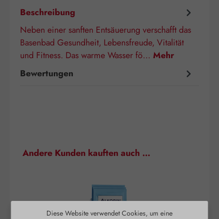
Beschreibung
Neben einer sanften Entsäuerung verschafft das
Basenbad Gesundheit, Lebensfreude, Vitalität
und Fitness. Das warme Wasser fö…
Mehr
Bewertungen
Produktgalerie überspringen
Andere Kunden kauften auch …
Diese Website verwendet Cookies, um eine