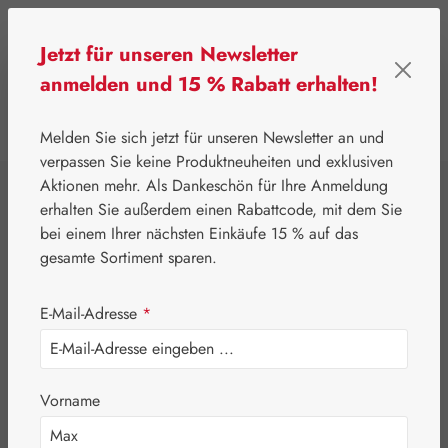
Zum Hauptinhalt springen
Jetzt für unseren Newsletter
anmelden und 15 % Rabatt erhalten!
0
Werkzeugleiste anzeigen
Du hast 0 Produkte
Melden Sie sich jetzt für unseren Newsletter an und
verpassen Sie keine Produktneuheiten und exklusiven
Aktionen mehr. Als Dankeschön für Ihre Anmeldung
⌂
Handelswaren
Kosmetik & Körperpflege
erhalten Sie außerdem einen Rabattcode, mit dem Sie
Dr. Auer®
bei einem Ihrer nächsten Einkäufe 15 % auf das
gesamte Sortiment sparen.
Basenbad
E-Mail-Adresse
*
Vorname