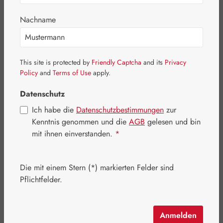
Bildergalerie überspringen
Nachname
This site is protected by
Friendly Captcha
and its
Privacy
Policy
and
Terms of Use
apply.
Datenschutz
Ich habe die
Datenschutzbestimmungen
zur
Kenntnis genommen und die
AGB
gelesen und bin
mit ihnen einverstanden.
*
Die mit einem Stern (*) markierten Felder sind
Pflichtfelder.
Regulärer Preis:
22,20 €
Inhalt:
0.9 Kilogramm
(24,67 € / 1 Kilogramm)
Preise inkl. MwSt. zzgl. Versandkosten
Anmelden