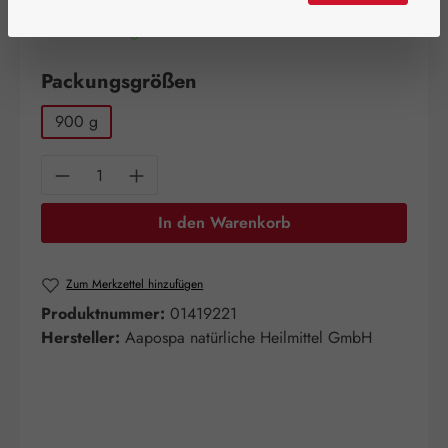
Artikel auf Lager.
auswählen
Packungsgrößen
900 g
Produkt Anzahl: Gib den gewünschten Wert e
In den Warenkorb
Zum Merkzettel hinzufügen
Produktnummer:
01419221
Hersteller:
Aapospa natürliche Heilmittel GmbH