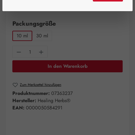
Artikel auf Lager.
auswählen
Packungsgröße
10 ml
30 ml
Produkt Anzahl: Gib den gewünschten Wert e
In den Warenkorb
Zum Merkzettel hinzufügen
Produktnummer:
07363237
Hersteller:
Healing Herbs®
EAN:
0000050584291