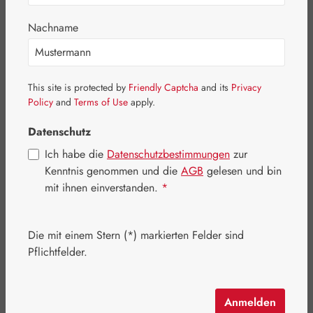
Nachname
Bildergalerie überspringen
This site is protected by
Friendly Captcha
and its
Privacy
Policy
and
Terms of Use
apply.
Datenschutz
Ich habe die
Datenschutzbestimmungen
zur
Kenntnis genommen und die
AGB
gelesen und bin
mit ihnen einverstanden.
*
Die mit einem Stern (*) markierten Felder sind
Pflichtfelder.
Regulärer Preis:
11,90 €
Inhalt:
0.01 Liter
(1.190,00 € / 1 Liter)
Preise inkl. MwSt. zzgl. Versandkosten
Anmelden