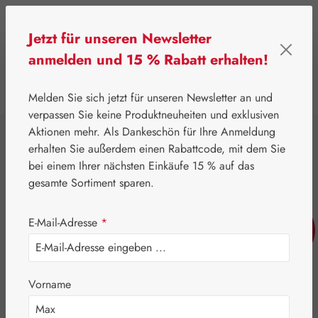
Zum Hauptinhalt springen
Jetzt für unseren Newsletter
anmelden und 15 % Rabatt erhalten!
0
Werkzeugleiste anzeigen
Du hast 0 Produkte
Melden Sie sich jetzt für unseren Newsletter an und
verpassen Sie keine Produktneuheiten und exklusiven
Aktionen mehr. Als Dankeschön für Ihre Anmeldung
⌂
Leitner Lifecare
Blütenessenzen
erhalten Sie außerdem einen Rabattcode, mit dem Sie
Healing Herbs®
bei einem Ihrer nächsten Einkäufe 15 % auf das
Centaury
gesamte Sortiment sparen.
(Tausendgüldenkraut)
E-Mail-Adresse
*
Tropfen
Vorname