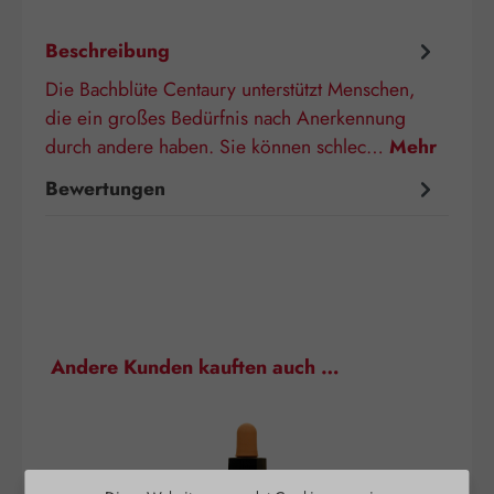
Beschreibung
Die Bachblüte Centaury unterstützt Menschen,
die ein großes Bedürfnis nach Anerkennung
durch andere haben. Sie können schlec…
Mehr
Bewertungen
Produktgalerie überspringen
Andere Kunden kauften auch …