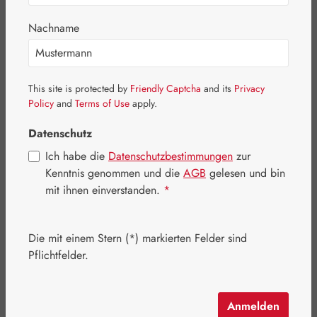
Bildergalerie überspringen
Nachname
This site is protected by
Friendly Captcha
and its
Privacy
Policy
and
Terms of Use
apply.
Datenschutz
Ich habe die
Datenschutzbestimmungen
zur
Kenntnis genommen und die
AGB
gelesen und bin
mit ihnen einverstanden.
*
Die mit einem Stern (*) markierten Felder sind
Regulärer Preis:
26,40 €
Pflichtfelder.
Inhalt:
0.035 Kilogramm
(754,29 € / 1 Kilogramm)
Preise inkl. MwSt. zzgl. Versandkosten
Anmelden