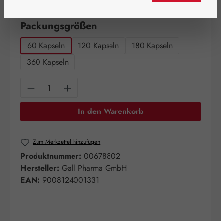
Artikel auf Lager.
auswählen
Packungsgrößen
60 Kapseln
120 Kapseln
180 Kapseln
360 Kapseln
Produkt Anzahl: Gib den gewünschten Wert e
In den Warenkorb
Zum Merkzettel hinzufügen
Produktnummer:
00678802
Hersteller:
Gall Pharma GmbH
EAN:
9008124001331