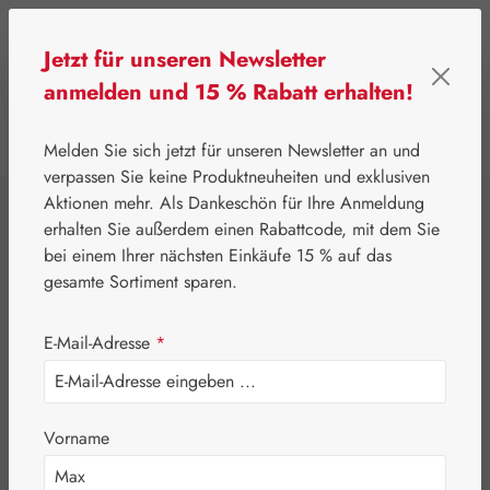
Zum Hauptinhalt springen
Jetzt für unseren Newsletter
anmelden und 15 % Rabatt erhalten!
0
Werkzeugleiste anzeigen
Du hast 0 Produkte
Melden Sie sich jetzt für unseren Newsletter an und
verpassen Sie keine Produktneuheiten und exklusiven
Aktionen mehr. Als Dankeschön für Ihre Anmeldung
⌂
Gall Pharma
Pflanzliche Produkte
erhalten Sie außerdem einen Rabattcode, mit dem Sie
Camu Camu 500
bei einem Ihrer nächsten Einkäufe 15 % auf das
gesamte Sortiment sparen.
mg GPH Kapseln
E-Mail-Adresse
*
Vorname