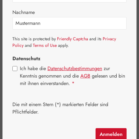
Bildergalerie überspringen
Nachname
This site is protected by
Friendly Captcha
and its
Privacy
Policy
and
Terms of Use
apply.
Datenschutz
Ich habe die
Datenschutzbestimmungen
zur
Kenntnis genommen und die
AGB
gelesen und bin
mit ihnen einverstanden.
*
Die mit einem Stern (*) markierten Felder sind
Pflichtfelder.
Regulärer Preis:
21,90 €
Inhalt:
0.05 Liter
(438,00 € / 1 Liter)
Preise inkl. MwSt. zzgl. Versandkosten
Anmelden