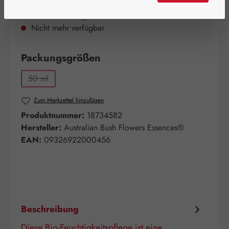
Bald wieder verfügbar!
Nicht mehr verfügbar
auswählen
Packungsgrößen
50 ml
(Diese Option ist zurzeit nicht verfügbar.)
Zum Merkzettel hinzufügen
Produktnummer:
18734582
Hersteller:
Australian Bush Flowers Essences®
EAN:
09326922000456
Beschreibung
Diese Bio-Feuchtigkeitspflege ist eine