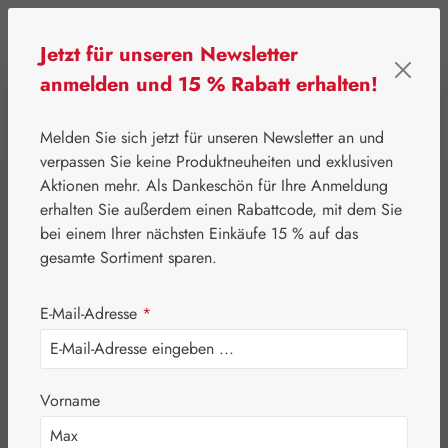
Zum Hauptinhalt springen
Jetzt für unseren Newsletter
anmelden und 15 % Rabatt erhalten!
0
Werkzeugleiste anzeigen
Du hast 0 Produkte
Melden Sie sich jetzt für unseren Newsletter an und
verpassen Sie keine Produktneuheiten und exklusiven
Aktionen mehr. Als Dankeschön für Ihre Anmeldung
⌂
Leitner Lifecare
Kosmetik
erhalten Sie außerdem einen Rabattcode, mit dem Sie
Calm & Clear
bei einem Ihrer nächsten Einkäufe 15 % auf das
gesamte Sortiment sparen.
Essence Creme
E-Mail-Adresse
*
Vorname