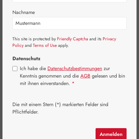
Nachname
Bildergalerie überspringen
This site is protected by
Friendly Captcha
and its
Privacy
Policy
and
Terms of Use
apply.
Datenschutz
Ich habe die
Datenschutzbestimmungen
zur
Kenntnis genommen und die
AGB
gelesen und bin
mit ihnen einverstanden.
*
Die mit einem Stern (*) markierten Felder sind
Pflichtfelder.
Regulärer Preis:
27,90 €
Inhalt:
0.085 Kilogramm
(328,24 € / 1 Kilogramm)
Anmelden
Preise inkl. MwSt. zzgl. Versandkosten