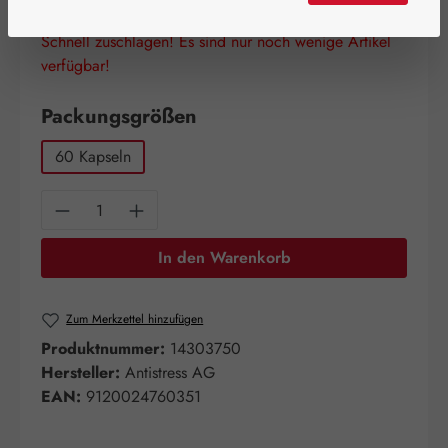
Schnell zuschlagen! Es sind nur noch wenige Artikel
verfügbar!
auswählen
Packungsgrößen
60 Kapseln
Produkt Anzahl: Gib den gewünschten Wert e
In den Warenkorb
Zum Merkzettel hinzufügen
Produktnummer:
14303750
Hersteller:
Antistress AG
EAN:
9120024760351