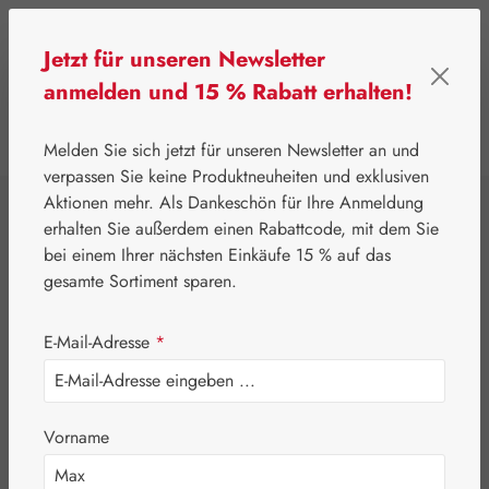
Zum Hauptinhalt springen
Jetzt für unseren Newsletter
anmelden und 15 % Rabatt erhalten!
0
Werkzeugleiste anzeigen
Du hast 0 Produkte
Melden Sie sich jetzt für unseren Newsletter an und
verpassen Sie keine Produktneuheiten und exklusiven
Aktionen mehr. Als Dankeschön für Ihre Anmeldung
⌂
Handelswaren
Nährstoffe
erhalten Sie außerdem einen Rabattcode, mit dem Sie
Burgerstein
bei einem Ihrer nächsten Einkäufe 15 % auf das
gesamte Sortiment sparen.
Omega-3 DHA
E-Mail-Adresse
*
Kapseln
Vorname