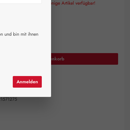
lagen! Es sind nur noch wenige Artikel verfügbar!
auswählen
größen
n und bin mit ihnen
Anzahl: Gib den gewünschten Wert ein oder 
In den Warenkorb
el hinzufügen
Anmelden
mer:
17375187
ntistress AG
1571275