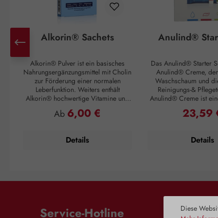
Alkorin® Sachets
Anulind® Star
Alkorin® Pulver ist ein basisches
Das Anulind® Starter Se
Nahrungsergänzungsmittel mit Cholin
Anulind® Creme, de
zur Förderung einer normalen
Waschschaum und di
Leberfunktion. Weiters enthält
Reinigungs-& Pfleget
Alkorin® hochwertige Vitamine und
Anulind® Creme ist ein
Mineralstoffe, welche den Körper in
Emulsion zur Linde
6,00 €
23,59 
Regulärer Preis:
Regulärer 
Ab
wichtigen Bereichen unterstützen. Die
Symptome bei Hämorr
basischen Inhaltsstoffe unterstützen
Analbeschwerden. H
gemeinsam mit Zink einen normalen
Schmerzen, Juckreiz u
Details
Details
Säure-Basen-Stoffwechsel.
Erzeugt einen Gleitfilm
Verzehrempfehlung: 1 Sachet (= 4g)
und erfrischt. Der zar
in ¼ Liter Wasser auflösen und VOR
Schaum ist die ideale 
dem Schlafengehen einnehmen.
den empfindlichen
Zusammensetzung: Glukose, Fruktose,
Analbereich und beson
Magnesiumcarbonat,
Anwendung bei sch
Magnesiumoxid,
Hämorrhoiden abges
Natriumhydrogencarbonat,
milden Tücher sind id
Diese Websit
Service-Hotline
Säuerungsmittel (Zitronensäure,
sanfte Reinigung zwisc