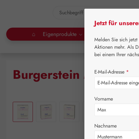
um Hauptinhalt springen
Zur Suche springen
Jetzt für unser
⌂
Eigenprodukte
Gall Pharma
Lei
Melden Sie sich jetzt
Aktionen mehr. Als D
bei einem Ihrer näch
Burgerstein Mood Ka
E-Mail-Adresse
*
Vorname
Bildergalerie überspringen
Nachname