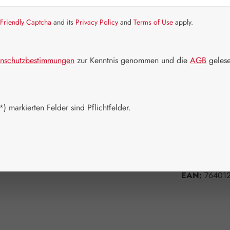
Schnell zusch
Friendly Captcha
and its
Privacy Policy
and
Terms of Use
apply.
Packungs
60 Kapseln
nschutzbestimmungen
zur Kenntnis genommen und die
AGB
gelese
Produkt 
) markierten Felder sind Pflichtfelder.
Zum Merkzett
Produktnum
Hersteller:
A
EAN:
764012