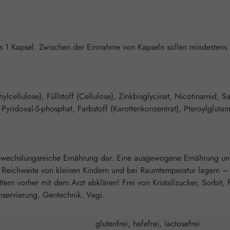
 1 Kapsel. Zwischen der Einnahme von Kapseln sollen mindestens 
lcellulose), Füllstoff (Cellulose), Zinkbisglycinat, Nicotinamid, S
 Pyridoxal-5-phosphat, Farbstoff (Karottenkonzentrat), Pteroylglut
 abwechslungsreiche Ernährung dar. Eine ausgewogene Ernährung u
r Reichweite von kleinen Kindern und bei Raumtemperatur lagern –
n vorher mit dem Arzt abklären! Frei von Kristallzucker, Sorbit, F
nservierung, Gentechnik. Vegi.
glutenfrei, hefefrei, lactosefrei