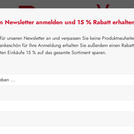
en Newsletter anmelden und 15 % Rabatt erhalte
tner Lifecare
Pater Severin Naturprodukte
Handels
 für unseren Newsletter an und verpassen Sie keine Produktneuheit
ankeschön für Ihre Anmeldung erhalten Sie außerdem einen Rabat
sten Einkäufe 15 % auf das gesamte Sortiment sparen.
⌂
Handelswaren
Nährstoffe
pseln
Regulärer Prei
36,90 
Inhalt:
0.035 K
Preise inkl. M