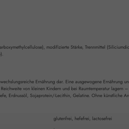
umcarboxymethylcellulose), modifizierte Stärke, Trennmittel (Silicium
).
 abwechslungsreiche Ernährung dar. Eine ausgewogene Ernährung u
r Reichweite von kleinen Kindern und bei Raumtemperatur lagern –
 Hefe, Erdnussöl, Sojaprotein/-Lecithin, Gelatine. Ohne künstliche A
glutenfrei, hefefrei, lactosefrei