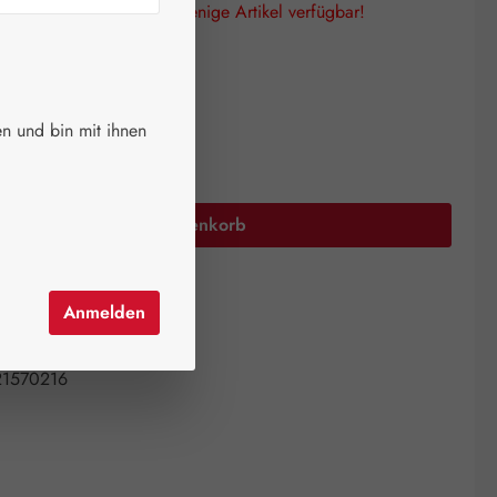
lagen! Es sind nur noch wenige Artikel verfügbar!
auswählen
größen
en
n und bin mit ihnen
Anzahl: Gib den gewünschten Wert ein oder 
In den Warenkorb
el hinzufügen
Anmelden
mer:
14303690
ntistress AG
21570216