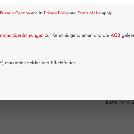
Schnell zusch
Friendly Captcha
and its
Privacy Policy
and
Terms of Use
apply.
Packungs
100 Tablett
nschutzbestimmungen
zur Kenntnis genommen und die
AGB
gelese
Produkt 
) markierten Felder sind Pflichtfelder.
Zum Merkzett
Produktnum
Hersteller:
A
EAN:
76401