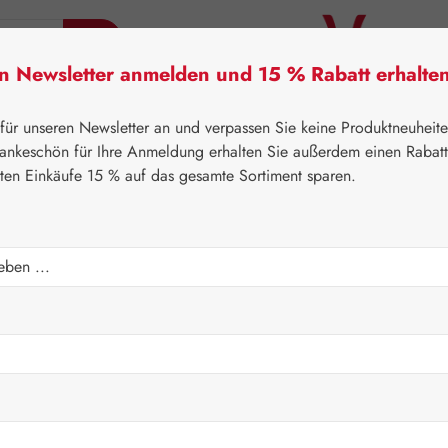
en Newsletter anmelden und 15 % Rabatt erhalte
tner Lifecare
Pater Severin Naturprodukte
Handels
 für unseren Newsletter an und verpassen Sie keine Produktneuheit
ankeschön für Ihre Anmeldung erhalten Sie außerdem einen Rabat
sten Einkäufe 15 % auf das gesamte Sortiment sparen.
⌂
Handelswaren
Nährstoffe
n 600 mg Tabletten
Regulärer Prei
69,90 
Inhalt:
0.136 Ki
Preise inkl. M