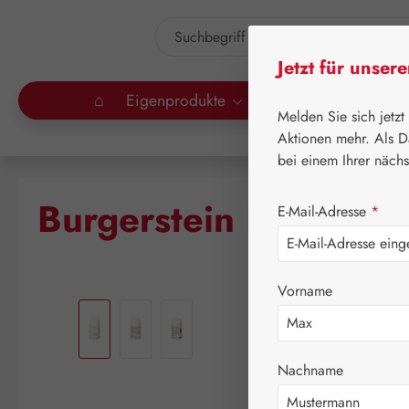
um Hauptinhalt springen
Zur Suche springen
Jetzt für unser
⌂
Eigenprodukte
Gall Pharma
Lei
Melden Sie sich jetzt
Aktionen mehr. Als D
bei einem Ihrer näch
Burgerstein L-Carniti
E-Mail-Adresse
*
Vorname
Bildergalerie überspringen
Nachname