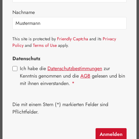
Nachname
Bildergalerie überspringen
This site is protected by
Friendly Captcha
and its
Privacy
Policy
and
Terms of Use
apply.
Datenschutz
Ich habe die
Datenschutzbestimmungen
zur
Kenntnis genommen und die
AGB
gelesen und bin
mit ihnen einverstanden.
*
Die mit einem Stern (*) markierten Felder sind
Pflichtfelder.
Regulärer Preis:
61,55 €
Inhalt:
0.112 Kilogramm
(549,55 € / 1 Kilogramm)
Anmelden
Preise inkl. MwSt. zzgl. Versandkosten