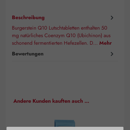
Beschreibung
Burgerstein Q10 Lutschtabletten enthalten 50
mg natürliches Coenzym Q10 (Ubichinon) aus
schonend fermentierten Hefezellen. D…
Mehr
Bewertungen
Produktgalerie überspringen
Andere Kunden kauften auch …