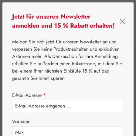
Zum Hauptinhalt springen
Jetzt für unseren Newsletter
anmelden und 15 % Rabatt erhalten!
0
Werkzeugleiste anzeigen
Du hast 0 Produkte
Melden Sie sich jetzt für unseren Newsletter an und
verpassen Sie keine Produktneuheiten und exklusiven
Aktionen mehr. Als Dankeschön für Ihre Anmeldung
⌂
Handelswaren
Nährstoffe
erhalten Sie außerdem einen Rabattcode, mit dem Sie
Burgerstein
bei einem Ihrer nächsten Einkäufe 15 % auf das
gesamte Sortiment sparen.
Coenzym Q-10 50
E-Mail-Adresse
*
mg Lutschtabletten
Vorname