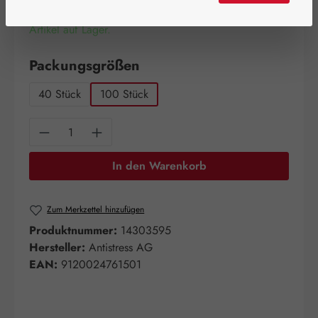
Artikel auf Lager.
auswählen
Packungsgrößen
40 Stück
100 Stück
Produkt Anzahl: Gib den gewünschten Wert e
In den Warenkorb
Zum Merkzettel hinzufügen
Produktnummer:
14303595
Hersteller:
Antistress AG
EAN:
9120024761501