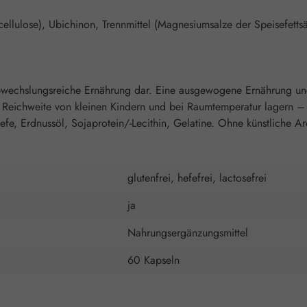
cellulose), Ubichinon, Trennmittel (Magnesiumsalze der Speisefetts
 abwechslungsreiche Ernährung dar. Eine ausgewogene Ernährung u
r Reichweite von kleinen Kindern und bei Raumtemperatur lagern –
 Hefe, Erdnussöl, Sojaprotein/-Lecithin, Gelatine. Ohne künstliche A
glutenfrei, hefefrei, lactosefrei
ja
Nahrungsergänzungsmittel
60 Kapseln