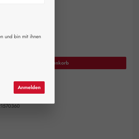
ger.
auswählen
größen
n und bin mit ihnen
Anzahl: Gib den gewünschten Wert ein oder 
In den Warenkorb
el hinzufügen
Anmelden
mer:
14303589
ntistress AG
21570360