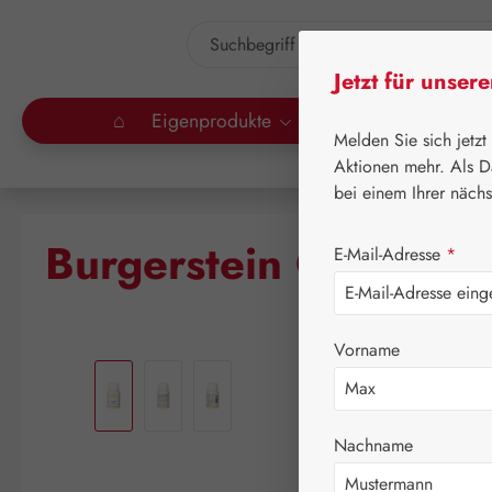
um Hauptinhalt springen
Zur Suche springen
Jetzt für unser
⌂
Eigenprodukte
Gall Pharma
Lei
Melden Sie sich jetzt
Aktionen mehr. Als D
bei einem Ihrer näch
Burgerstein Coenzym
E-Mail-Adresse
*
Vorname
Bildergalerie überspringen
Nachname