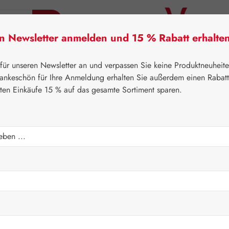
en Newsletter anmelden und 15 % Rabatt erhalte
tner Lifecare
Pater Severin Naturprodukte
Handels
 für unseren Newsletter an und verpassen Sie keine Produktneuheit
ankeschön für Ihre Anmeldung erhalten Sie außerdem einen Rabat
sten Einkäufe 15 % auf das gesamte Sortiment sparen.
⌂
Handelswaren
Nährstoffe
 Q-10 30 mg Kapseln
Regulärer Prei
33,90 
Inhalt:
0.019 Ki
Preise inkl. M