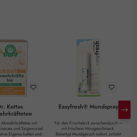
r. Kottas
Easyfresh® Mundspray
hrkräftetee
s Abwehrkräftetee mit
Für den Frischekick zwischendurch –
V
hinacea und Taigawurzel
mit frischem Minzgeschmack.
ative Eigenschaften und
Beseitigt Mundgeruch sofort, schützt
D