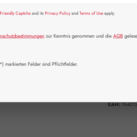
Artikel auf La
Friendly Captcha
and its
Privacy Policy
and
Terms of Use
apply.
Packungs
60 Kapseln
nschutzbestimmungen
zur Kenntnis genommen und die
AGB
gelese
Produkt 
) markierten Felder sind Pflichtfelder.
Zum Merkzett
Produktnum
Hersteller:
A
EAN:
76401