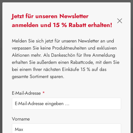
Zum Hauptinhalt springen
Jetzt für unseren Newsletter
anmelden und 15 % Rabatt erhalten!
0
Werkzeugleiste anzeigen
Du hast 0 Produkte
Melden Sie sich jetzt für unseren Newsletter an und
verpassen Sie keine Produktneuheiten und exklusiven
Aktionen mehr. Als Dankeschön für Ihre Anmeldung
⌂
Leitner Lifecare
Blütenessenzen
erhalten Sie außerdem einen Rabattcode, mit dem Sie
Australian Bush Flowers Essences®
bei einem Ihrer nächsten Einkäufe 15 % auf das
Body Beautiful
gesamte Sortiment sparen.
Oral Spray
E-Mail-Adresse
*
Vorname