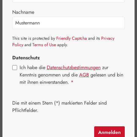
Nachname
Bildergalerie überspringen
This site is protected by
Friendly Captcha
and its
Privacy
Policy
and
Terms of Use
apply.
Datenschutz
Ich habe die
Datenschutzbestimmungen
zur
Kenntnis genommen und die
AGB
gelesen und bin
mit ihnen einverstanden.
*
Regulärer Preis:
16,90 €
Die mit einem Stern (*) markierten Felder sind
Inhalt:
0.03 Liter
(563,33 € / 1 Liter)
Pflichtfelder.
Preise inkl. MwSt. zzgl. Versandkosten
Artikel auf Lager.
Anmelden