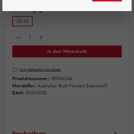
auswählen
Packungsgröße
30 ml
Produkt Anzahl: Gib den gewünschten Wert e
In den Warenkorb
Zum Merkzettel hinzufügen
Produktnummer:
18906244
Hersteller:
Australian Bush Flowers Essences®
EAN:
93541930
Beschreibung