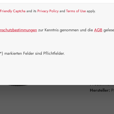
Friendly Captcha
and its
Privacy Policy
and
Terms of Use
apply.
Schnell zusch
Packungs
nschutzbestimmungen
zur Kenntnis genommen und die
AGB
gelese
15 ml
Produkt 
) markierten Felder sind Pflichtfelder.
Zum Merkzett
Produktnum
Hersteller:
P