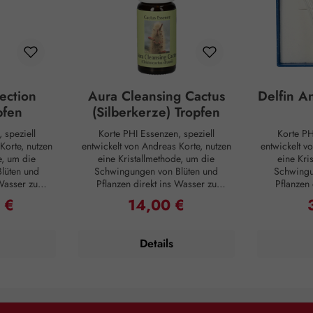
ection
Aura Cleansing Cactus
Delfin A
pfen
(Silberkerze) Tropfen
 speziell
Korte PHI Essenzen, speziell
Korte PH
Korte, nutzen
entwickelt von Andreas Korte, nutzen
entwickelt v
e, um die
eine Kristallmethode, um die
eine Kri
lüten und
Schwingungen von Blüten und
Schwingu
 Wasser zu
Pflanzen direkt ins Wasser zu
Pflanzen 
enzen sollen
übertragen. Diese Essenzen sollen
übertragen.
 €
14,00 €
reis:
Regulärer Preis:
R
ere Harmonie
helfen, innere und äußere Harmonie
helfen, inn
llen,
wiederherzustellen,
wied
zesse zu
Selbstheilungsprozesse zu
Selbsth
Details
erbindung zu
unterstützen und die Verbindung zu
unterstütze
enschen, der
sich selbst, anderen Menschen, der
sich selbst
n zu stärken.
Natur und Mitgeschöpfen zu stärken.
Natur und Mi
chidee ist
Aura Cleansing Cactus (Silberkerze)
Aus mundg
für feine,
Tropfen: PHI sind speziell formuliert,
können die De
sich in einer
um den Schutz und die Reinigung der
dem Her