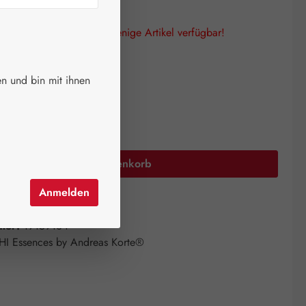
lagen! Es sind nur noch wenige Artikel verfügbar!
auswählen
größe
n und bin mit ihnen
Anzahl: Gib den gewünschten Wert ein oder 
In den Warenkorb
Anmelden
el hinzufügen
mer:
19159134
HI Essences by Andreas Korte®