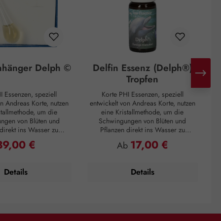
nhänger Delph ©
Delfin Essenz (Delph®)
Tropfen
I Essenzen, speziell
Korte PHI Essenzen, speziell
on Andreas Korte, nutzen
entwickelt von Andreas Korte, nutzen
e
stallmethode, um die
eine Kristallmethode, um die
ngen von Blüten und
Schwingungen von Blüten und
direkt ins Wasser zu
Pflanzen direkt ins Wasser zu
 Diese Essenzen sollen
übertragen. Diese Essenzen sollen
39,00 €
17,00 €
egulärer Preis:
Regulärer Preis:
Ab
ere und äußere Harmonie
helfen, innere und äußere Harmonie
h
erherzustellen,
wiederherzustellen,
eilungsprozesse zu
Selbstheilungsprozesse zu
Details
Details
n und die Verbindung zu
unterstützen und die Verbindung zu
u
, anderen Menschen, der
sich selbst, anderen Menschen, der
s
tgeschöpfen zu stärken.
Natur und Mitgeschöpfen zu stärken.
N
eblasenem Glas. Wir
Die Delfin Essenz (Delph ®) Tropfen
lfinessenz so direkt auf
sind durch ihre hochschwingende
vo
zchakra tragen. Der
Energie besonders wirksam, da sie