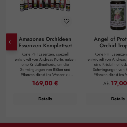
Amazonas Orchideen
Angel of Prot
Essenzen Komplettset
Orchid Tro
Korte PHI Essenzen, speziell
Korte PHI Essenzen,
entwickelt von Andreas Korte, nutzen
entwickelt von Andreas 
eine Kristallmethode, um die
eine Kristallmethod
Schwingungen von Blüten und
Schwingungen von B
Pflanzen direkt ins Wasser zu
Pflanzen direkt ins
übertragen. Diese Essenzen sollen
übertragen. Diese Ess
169,00 €
17,00
Regulärer Preis:
Regulärer P
Ab
helfen, innere und äußere Harmonie
helfen, innere und äuß
wiederherzustellen,
wiederherzuste
Selbstheilungsprozesse zu
Selbstheilungspro
Details
Details
unterstützen und die Verbindung zu
unterstützen und die V
sich selbst, anderen Menschen, der
sich selbst, anderen M
Natur und Mitgeschöpfen zu stärken.
Natur und Mitgeschöpfe
Anwendung: Die Einnahmeflasche:
Die Essenz dieser Or
Geben Sie vier bis sieben Tropfen
besonders geeignet 
aus jeder von Ihnen gewählten
sensible Menschen, die 