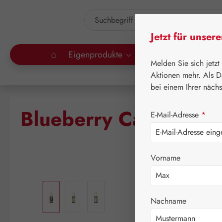
um Hauptinhalt springen
Zur Suche springen
Jetzt für unser
⌂
Eigenprodukte
Gall Pharma
Lei
Melden Sie sich jetzt
Aktionen mehr. Als D
bei einem Ihrer näch
Blueberry Cactus Tro
E-Mail-Adresse
*
Vorname
Bildergalerie überspringen
Nachname