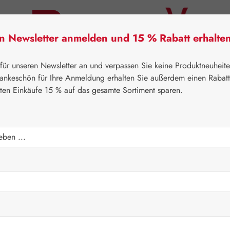
en Newsletter anmelden und 15 % Rabatt erhalte
tner Lifecare
Pater Severin Naturprodukte
Handels
 für unseren Newsletter an und verpassen Sie keine Produktneuheit
ankeschön für Ihre Anmeldung erhalten Sie außerdem einen Rabat
sten Einkäufe 15 % auf das gesamte Sortiment sparen.
⌂
Leitner Lifecare
Blütenessenzen
PHI Essences
pfen
Regulärer Prei
15,00 
Inhalt:
0.015 Lit
Preise inkl. M