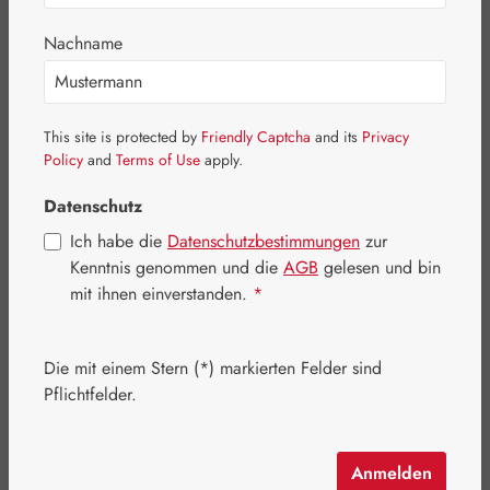
Nachname
This site is protected by
Friendly Captcha
and its
Privacy
Policy
and
Terms of Use
apply.
Datenschutz
Ich habe die
Datenschutzbestimmungen
zur
Kenntnis genommen und die
AGB
gelesen und bin
mit ihnen einverstanden.
*
Regulärer Preis:
35,60 €
Die mit einem Stern (*) markierten Felder sind
Inhalt:
0.05 Liter
(712,00 € / 1 Liter)
Pflichtfelder.
Preise inkl. MwSt. zzgl. Versandkosten
Schnell zuschlagen! Es sind nur noch wenige Artikel
Anmelden