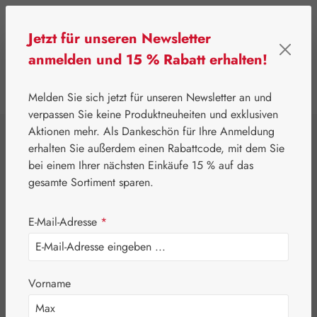
Zum Hauptinhalt springen
Jetzt für unseren Newsletter
anmelden und 15 % Rabatt erhalten!
0
Werkzeugleiste anzeigen
Du hast 0 Produkte
Melden Sie sich jetzt für unseren Newsletter an und
verpassen Sie keine Produktneuheiten und exklusiven
Aktionen mehr. Als Dankeschön für Ihre Anmeldung
⌂
Leitner Lifecare
Aromatherapie
Embamed®
erhalten Sie außerdem einen Rabattcode, mit dem Sie
Bergamottöl
bei einem Ihrer nächsten Einkäufe 15 % auf das
gesamte Sortiment sparen.
E-Mail-Adresse
*
Vorname
Bildergalerie überspringen