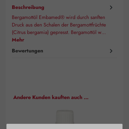
Beschreibung
Bergamottöl Embamed® wird durch sanften
Druck aus den Schalen der Bergamottfrüchte
(Citrus bergamia) gepresst. Bergamottöl w…
Mehr
Bewertungen
Produktgalerie überspringen
Andere Kunden kauften auch …