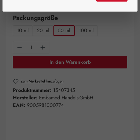
verfügbar!
auswählen
Packungsgröße
10 ml
20 ml
50 ml
100 ml
Produkt Anzahl: Gib den gewünschten Wert e
In den Warenkorb
Zum Merkzettel hinzufügen
Produktnummer:
15407345
Hersteller:
Embamed Handels-GmbH
EAN:
9005981000774