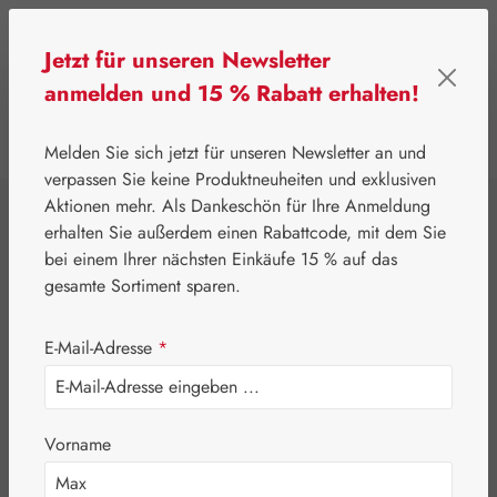
Zum Hauptinhalt springen
Jetzt für unseren Newsletter
anmelden und 15 % Rabatt erhalten!
0
Werkzeugleiste anzeigen
Du hast 0 Produkte
Melden Sie sich jetzt für unseren Newsletter an und
verpassen Sie keine Produktneuheiten und exklusiven
Aktionen mehr. Als Dankeschön für Ihre Anmeldung
⌂
Leitner Lifecare
Aromatherapie
Embamed®
erhalten Sie außerdem einen Rabattcode, mit dem Sie
Baldrianwurzelöl
bei einem Ihrer nächsten Einkäufe 15 % auf das
gesamte Sortiment sparen.
E-Mail-Adresse
*
Vorname
Bildergalerie überspringen