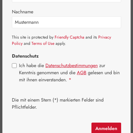
Nachname
This site is protected by
Friendly Captcha
and its
Privacy
Policy
and
Terms of Use
apply.
Datenschutz
Ich habe die
Datenschutzbestimmungen
zur
Kenntnis genommen und die
AGB
gelesen und bin
mit ihnen einverstanden.
*
Regulärer Preis:
26,10 €
Die mit einem Stern (*) markierten Felder sind
Inhalt:
0.005 Liter
(5.220,00 € / 1 Liter)
Pflichtfelder.
Preise inkl. MwSt. zzgl. Versandkosten
Artikel auf Lager.
Anmelden