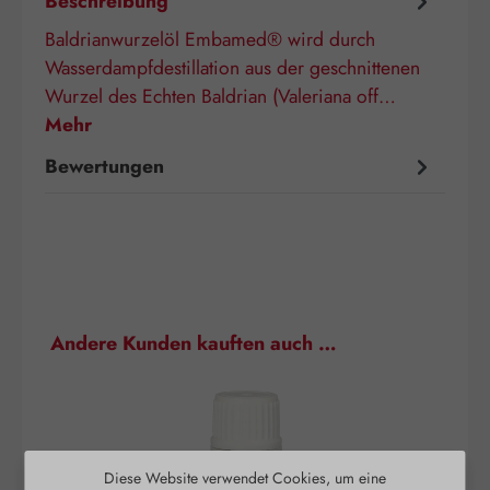
Beschreibung
Baldrianwurzelöl Embamed® wird durch
Wasserdampfdestillation aus der geschnittenen
Wurzel des Echten Baldrian (Valeriana off…
Mehr
Bewertungen
Produktgalerie überspringen
Andere Kunden kauften auch …
Diese Website verwendet Cookies, um eine