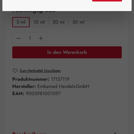
auswählen
Packungsgröße
5 ml
10 ml
20 ml
50 ml
Produkt Anzahl: Gib den gewünschten Wert e
In den Warenkorb
Zum Merkzettel hinzufügen
Produktnummer:
17157119
Hersteller:
Embamed Handels-GmbH
EAN:
9005981001597