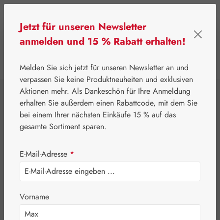
Zum Hauptinhalt springen
Jetzt für unseren Newsletter
anmelden und 15 % Rabatt erhalten!
0
Werkzeugleiste anzeigen
Du hast 0 Produkte
Melden Sie sich jetzt für unseren Newsletter an und
verpassen Sie keine Produktneuheiten und exklusiven
Aktionen mehr. Als Dankeschön für Ihre Anmeldung
⌂
Leitner Lifecare
Medien
Kartensets
erhalten Sie außerdem einen Rabattcode, mit dem Sie
Australische
bei einem Ihrer nächsten Einkäufe 15 % auf das
gesamte Sortiment sparen.
Buschblüten Karten
E-Mail-Adresse
*
Set (Deutsche
Version)
Vorname