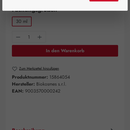
auswählen
Packungsgrößen
30 ml
Produkt Anzahl: Gib den gewünschten Wert e
In den Warenkorb
Zum Merkzettel hinzufügen
Produktnummer:
15864054
Hersteller:
Biokosmes s.r.l.
EAN:
9003570000242