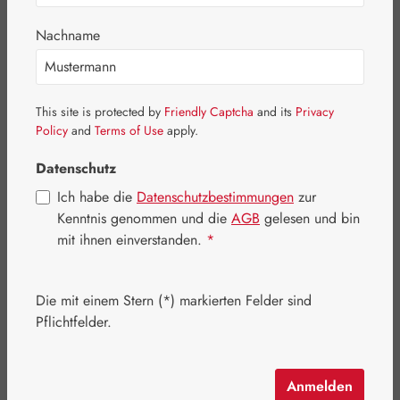
Nachname
This site is protected by
Friendly Captcha
and its
Privacy
Policy
and
Terms of Use
apply.
Datenschutz
Ich habe die
Datenschutzbestimmungen
zur
Kenntnis genommen und die
AGB
gelesen und bin
mit ihnen einverstanden.
*
Regulärer Preis:
12,50 €
Die mit einem Stern (*) markierten Felder sind
Inhalt:
0.03 Liter
(416,67 € / 1 Liter)
Pflichtfelder.
Preise inkl. MwSt. zzgl. Versandkosten
Artikel auf Lager.
Anmelden