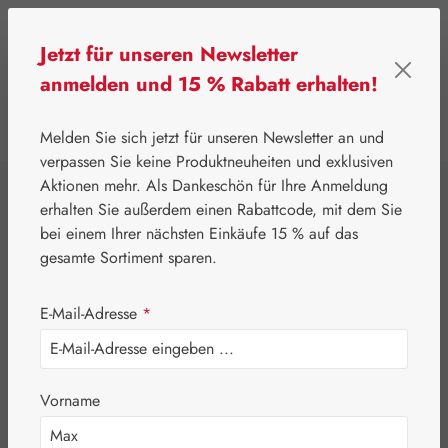
Zum Hauptinhalt springen
Jetzt für unseren Newsletter
anmelden und 15 % Rabatt erhalten!
0
Werkzeugleiste anzeigen
Du hast 0 Produkte
Melden Sie sich jetzt für unseren Newsletter an und
verpassen Sie keine Produktneuheiten und exklusiven
Aktionen mehr. Als Dankeschön für Ihre Anmeldung
⌂
Handelswaren
Erotik & Hygiene
erhalten Sie außerdem einen Rabattcode, mit dem Sie
Anulind® Creme
bei einem Ihrer nächsten Einkäufe 15 % auf das
gesamte Sortiment sparen.
E-Mail-Adresse
*
Vorname
Bildergalerie überspringen