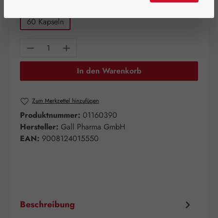
auswählen
Packungsgrößen
60 Kapseln
Produkt Anzahl: Gib den gewünschten Wert e
In den Warenkorb
Zum Merkzettel hinzufügen
Produktnummer:
01160390
Hersteller:
Gall Pharma GmbH
EAN:
9008124015550
Beschreibung