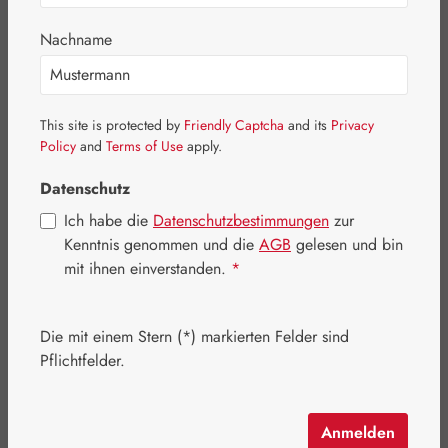
Nachname
This site is protected by
Friendly Captcha
and its
Privacy
Policy
and
Terms of Use
apply.
Datenschutz
Ich habe die
Datenschutzbestimmungen
zur
Kenntnis genommen und die
AGB
gelesen und bin
mit ihnen einverstanden.
*
Regulärer Preis:
51,70 €
Inhalt:
0.026 Kilogramm
(1.988,46 € / 1 Kilogramm)
Die mit einem Stern (*) markierten Felder sind
Preise inkl. MwSt. zzgl. Versandkosten
Pflichtfelder.
Artikel auf Lager.
Anmelden