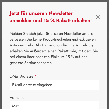
Zum Hauptinhalt springen
Jetzt für unseren Newsletter
anmelden und 15 % Rabatt erhalten!
0
Werkzeugleiste anzeigen
Du hast 0 Produkte
Melden Sie sich jetzt für unseren Newsletter an und
verpassen Sie keine Produktneuheiten und exklusiven
Aktionen mehr. Als Dankeschön für Ihre Anmeldung
⌂
Gall Pharma
Beauty & Pflege
erhalten Sie außerdem einen Rabattcode, mit dem Sie
Anti-Aging Kapseln
bei einem Ihrer nächsten Einkäufe 15 % auf das
gesamte Sortiment sparen.
E-Mail-Adresse
*
Vorname
Bildergalerie überspringen