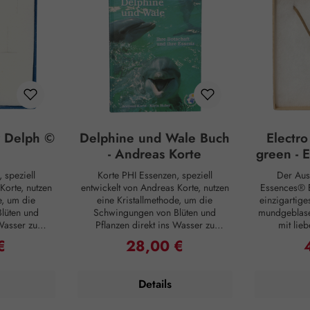
r Delph ©
Delphine und Wale Buch
Electro
- Andreas Korte
green - 
k
 speziell
Korte PHI Essenzen, speziell
Der Aus
Korte, nutzen
entwickelt von Andreas Korte, nutzen
Essences® E
e, um die
eine Kristallmethode, um die
einzigartiges
lüten und
Schwingungen von Blüten und
mundgeblase
 Wasser zu
Pflanzen direkt ins Wasser zu
mit lieb
enzen sollen
übertragen. Diese Essenzen sollen
medizinisch
€
28,00 €
 Preis:
Regulärer Preis:
R
ere Harmonie
helfen, innere und äußere Harmonie
hergestellt, 
llen,
wiederherzustellen,
und stabil 
zesse zu
Selbstheilungsprozesse zu
mit der Ele
Details
erbindung zu
unterstützen und die Verbindung zu
reduzier
enschen, der
sich selbst, anderen Menschen, der
Strahlung, E