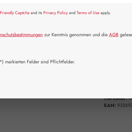
Artikel auf La
Friendly Captcha
and its
Privacy Policy
and
Terms of Use
apply.
Packungs
nschutzbestimmungen
zur Kenntnis genommen und die
AGB
gelese
1 Stück
Produkt 
) markierten Felder sind Pflichtfelder.
Zum Merkzett
Produktnum
Hersteller:
A
EAN:
93269