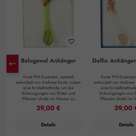
Belugawal Anhänger
Delfin Anhänge
Korte PHI Essenzen, speziell
Korte PHI Essenzen,
entwickelt von Andreas Korte, nutzen
entwickelt von Andreas 
eine Kristallmethode, um die
eine Kristallmethod
Schwingungen von Blüten und
Schwingungen von B
Pflanzen direkt ins Wasser zu
Pflanzen direkt ins
übertragen. Diese Essenzen sollen
übertragen. Diese Ess
39,00 €
39,00 
Regulärer Preis:
Regulärer
helfen, innere und äußere Harmonie
helfen, innere und äuß
wiederherzustellen,
wiederherzuste
Selbstheilungsprozesse zu
Selbstheilungspro
Details
Details
unterstützen und die Verbindung zu
unterstützen und die V
sich selbst, anderen Menschen, der
sich selbst, anderen M