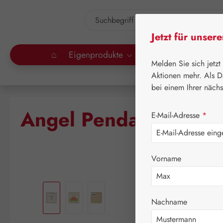
um Hauptinhalt springen
Zur Suche springen
Jetzt für unser
⌂
Eigenprodukte
Gall Pharma
Lei
Melden Sie sich jetzt
Aktionen mehr. Als D
bei einem Ihrer näch
Angel Pendant light p
E-Mail-Adresse
*
Vorname
Bildergalerie überspringen
Nachname