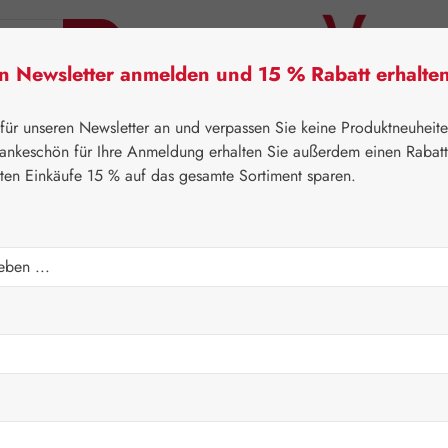
en Newsletter anmelden und 15 % Rabatt erhalte
tner Lifecare
Pater Severin Naturprodukte
Handels
 für unseren Newsletter an und verpassen Sie keine Produktneuheit
ankeschön für Ihre Anmeldung erhalten Sie außerdem einen Rabat
sten Einkäufe 15 % auf das gesamte Sortiment sparen.
⌂
Leitner Lifecare
Schmuck
urple - Engel Anhänger v
Regulärer Prei
59,90 
Preise inkl. M