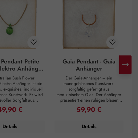
 Pendant Petite
Gaia Pendant - Gaia
Elektro Anhänger
Anhänger
lein grün
tralian Bush Flower
Der Gaia-Anhänger – ein
lectro-Anhänger ist ein
mundgeblasenes Kunstwerk,
Li
, exquisites, individuell
sorgfältig gefertigt aus
nes Kunstwerk. Er wird
medizinischem Glas. Der Anhänger
evoller Sorgfalt aus
präsentiert einen ruhigen blauen
em, grün gefärbtem Glas
Wirbel und wird mit einem
sy
49,90 €
59,90 €
egulärer Preis:
Regulärer Preis:
was ihn unglaublich stark
hochwertigen Ziegenlederband
macht. Der Anhänger ist
geliefert. Gefüllt mit der Gaia-Essenz
m
ctro Essenz gefüllt. Er
verbindet Sie dieser Anhänger auf
Details
Details
t die Auswirkung von
geerdete Weise wieder mit Ihrem
L
rdstrahlen, Elektrosmog
Höheren Selbst und Ihrer göttlichen