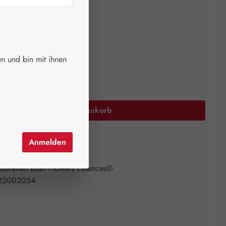
ger.
auswählen
größen
n und bin mit ihnen
Anzahl: Gib den gewünschten Wert ein oder 
In den Warenkorb
Anmelden
el hinzufügen
mer:
18792013
ustralian Bush Flowers Essences®
22002054