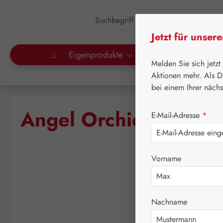
um Hauptinhalt springen
Zur Suche springen
Jetzt für unser
⌂
Eigenprodukte
Gall Pharma
Lei
Melden Sie sich jetzt
Aktionen mehr. Als D
bei einem Ihrer näch
Angel Orchid Essenz
E-Mail-Adresse
*
Vorname
Bildergalerie überspringen
Nachname