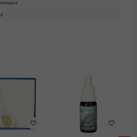
tenessenz
ml