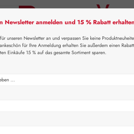
en Newsletter anmelden und 15 % Rabatt erhalte
tner Lifecare
Pater Severin Naturprodukte
Handels
 für unseren Newsletter an und verpassen Sie keine Produktneuheit
ankeschön für Ihre Anmeldung erhalten Sie außerdem einen Rabat
sten Einkäufe 15 % auf das gesamte Sortiment sparen.
⌂
Leitner Lifecare
Blütenessenzen
PHI Essences
Regulärer Prei
17,00 
Inhalt:
0.015 Lit
Preise inkl. M