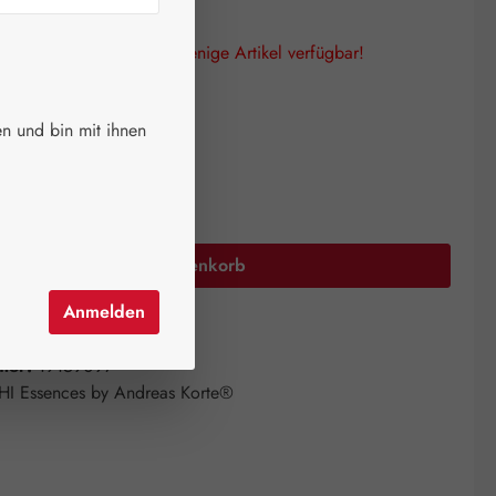
lagen! Es sind nur noch wenige Artikel verfügbar!
auswählen
größe
n und bin mit ihnen
Anzahl: Gib den gewünschten Wert ein oder 
In den Warenkorb
Anmelden
el hinzufügen
mer:
19159097
HI Essences by Andreas Korte®