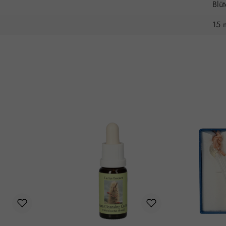
Blü
15 