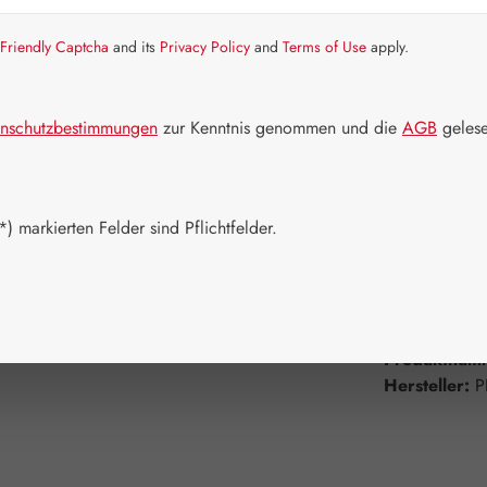
Friendly Captcha
and its
Privacy Policy
and
Terms of Use
apply.
Schnell zusch
Packungs
nschutzbestimmungen
zur Kenntnis genommen und die
AGB
gelese
15 ml
Produkt 
) markierten Felder sind Pflichtfelder.
Zum Merkzett
Produktnum
Hersteller:
P