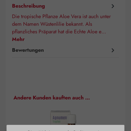
Beschreibung
Die tropische Pflanze Aloe Vera ist auch unter
dem Namen Wüstenlilie bekannt. Als
pflanzliches Präparat hat die Echte Aloe e…
Mehr
Bewertungen
Produktgalerie überspringen
Andere Kunden kauften auch …