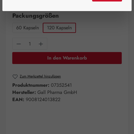
Artikel auf Lager.
auswählen
Packungsgrößen
60 Kapseln
120 Kapseln
Produkt Anzahl: Gib den gewünschten Wert e
In den Warenkorb
Zum Merkzettel hinzufügen
Produktnummer:
07352541
Hersteller:
Gall Pharma GmbH
EAN:
9008124013822