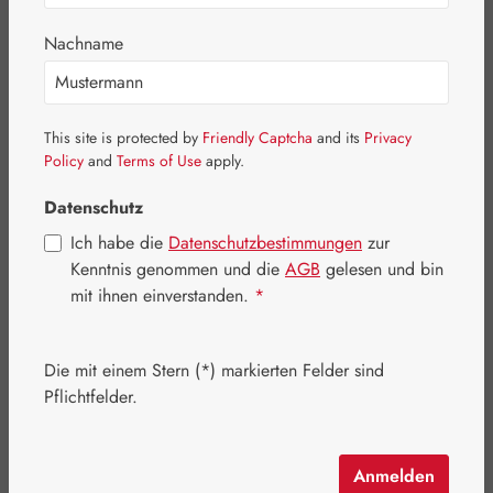
Bildergalerie überspringen
Nachname
This site is protected by
Friendly Captcha
and its
Privacy
Policy
and
Terms of Use
apply.
Datenschutz
Ich habe die
Datenschutzbestimmungen
zur
Kenntnis genommen und die
AGB
gelesen und bin
mit ihnen einverstanden.
*
Die mit einem Stern (*) markierten Felder sind
Regulärer Preis:
57,10 €
Pflichtfelder.
Inhalt:
0.058 Kilogramm
(984,48 € / 1 Kilogramm)
Preise inkl. MwSt. zzgl. Versandkosten
Anmelden