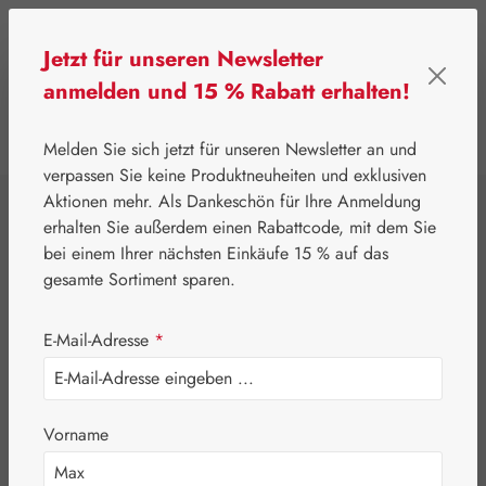
Zum Hauptinhalt springen
Jetzt für unseren Newsletter
anmelden und 15 % Rabatt erhalten!
0
Werkzeugleiste anzeigen
Du hast 0 Produkte
Melden Sie sich jetzt für unseren Newsletter an und
verpassen Sie keine Produktneuheiten und exklusiven
Aktionen mehr. Als Dankeschön für Ihre Anmeldung
⌂
Gall Pharma
Gall Exklusiv
erhalten Sie außerdem einen Rabattcode, mit dem Sie
Aloe Vera 400 mg
bei einem Ihrer nächsten Einkäufe 15 % auf das
gesamte Sortiment sparen.
Kapseln
E-Mail-Adresse
*
Vorname