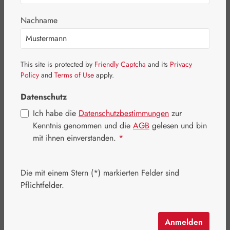
Bildergalerie überspringen
Nachname
This site is protected by
Friendly Captcha
and its
Privacy
Policy
and
Terms of Use
apply.
Datenschutz
Ich habe die
Datenschutzbestimmungen
zur
Kenntnis genommen und die
AGB
gelesen und bin
Verkaufspreis:
19,92 €
%
mit ihnen einverstanden.
*
Regulärer Preis:
24,90 €
(20% gespart)
Inhalt:
0.035 Kilogramm
(569,14 € / 1 Kilogramm)
Preise inkl. MwSt. zzgl. Versandkosten
Die mit einem Stern (*) markierten Felder sind
Pflichtfelder.
Artikel auf Lager.
auswählen
Packungsgrößen
Anmelden