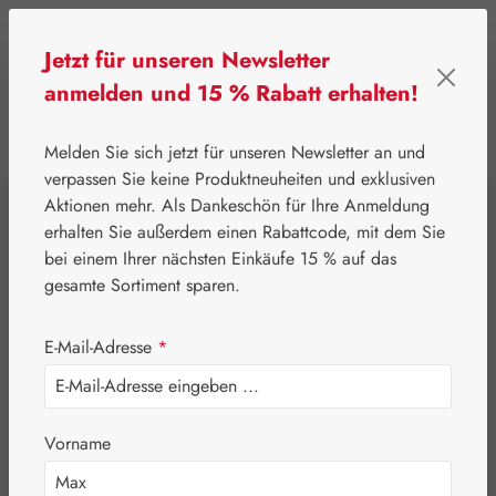
Zum Hauptinhalt springen
Jetzt für unseren Newsletter
anmelden und 15 % Rabatt erhalten!
0
Werkzeugleiste anzeigen
Du hast 0 Produkte
Melden Sie sich jetzt für unseren Newsletter an und
verpassen Sie keine Produktneuheiten und exklusiven
Aktionen mehr. Als Dankeschön für Ihre Anmeldung
⌂
Gall Pharma
Pflanzliche Produkte
erhalten Sie außerdem einen Rabattcode, mit dem Sie
Agnumens® comp.
bei einem Ihrer nächsten Einkäufe 15 % auf das
gesamte Sortiment sparen.
10 mg Kapseln
E-Mail-Adresse
*
Vorname