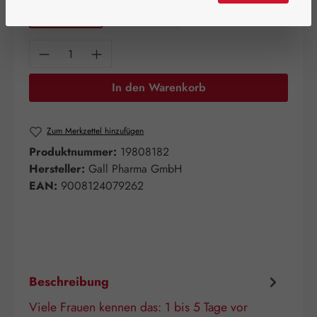
60 Kapseln
120 Kapseln
Produkt Anzahl: Gib den gewünschten Wert e
In den Warenkorb
Zum Merkzettel hinzufügen
Produktnummer:
19808182
Hersteller:
Gall Pharma GmbH
EAN:
9008124079262
Beschreibung
Viele Frauen kennen das: 1 bis 5 Tage vor