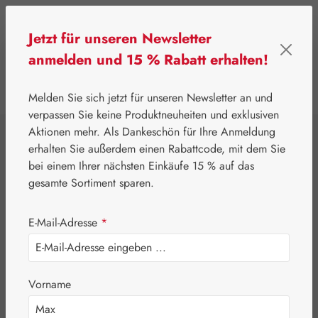
Zum Hauptinhalt springen
Jetzt für unseren Newsletter
anmelden und 15 % Rabatt erhalten!
0
Werkzeugleiste anzeigen
Du hast 0 Produkte
Melden Sie sich jetzt für unseren Newsletter an und
verpassen Sie keine Produktneuheiten und exklusiven
Aktionen mehr. Als Dankeschön für Ihre Anmeldung
⌂
Gall Pharma
Aminosäuren
erhalten Sie außerdem einen Rabattcode, mit dem Sie
Acetylcarnitin 500
bei einem Ihrer nächsten Einkäufe 15 % auf das
gesamte Sortiment sparen.
mg GPH Kapseln
E-Mail-Adresse
*
Vorname