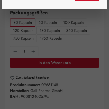
Artikel auf Lager.
auswählen
Packungsgrößen
30 Kapseln
60 Kapseln
100 Kapseln
120 Kapseln
180 Kapseln
360 Kapseln
750 Kapseln
1750 Kapseln
Produkt Anzahl: Gib den gewünschten Wert e
In den Warenkorb
Zum Merkzettel hinzufügen
Produktnummer:
09681148
Hersteller:
Gall Pharma GmbH
EAN:
9008124025795