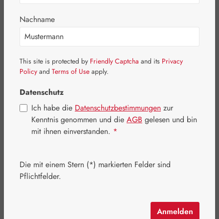
Bildergalerie überspringen
Nachname
This site is protected by
Friendly Captcha
and its
Privacy
Policy
and
Terms of Use
apply.
Datenschutz
Ich habe die
Datenschutzbestimmungen
zur
Kenntnis genommen und die
AGB
gelesen und bin
mit ihnen einverstanden.
*
Die mit einem Stern (*) markierten Felder sind
Regulärer Preis:
38,60 €
Pflichtfelder.
Inhalt:
0.017 Kilogramm
(2.270,59 € / 1 Kilogramm)
Preise inkl. MwSt. zzgl. Versandkosten
Anmelden