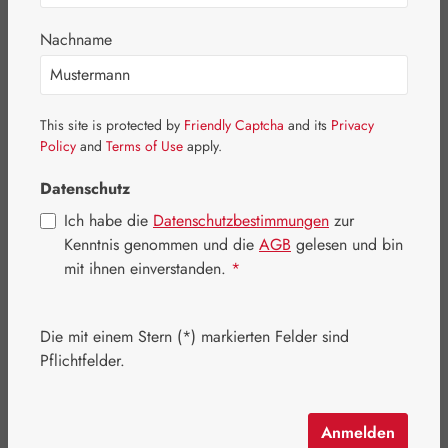
Nachname
Bildergalerie überspringen
This site is protected by
Friendly Captcha
and its
Privacy
Policy
and
Terms of Use
apply.
Datenschutz
Ich habe die
Datenschutzbestimmungen
zur
Kenntnis genommen und die
AGB
gelesen und bin
mit ihnen einverstanden.
*
Die mit einem Stern (*) markierten Felder sind
Pflichtfelder.
Regulärer Preis:
68,90 €
Inhalt:
0.065
Anmelden
Preise inkl. MwSt. zzgl. Versandkosten