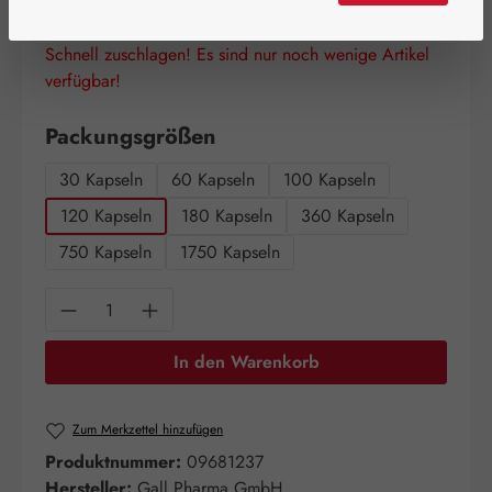
Schnell zuschlagen! Es sind nur noch wenige Artikel
verfügbar!
auswählen
Packungsgrößen
30 Kapseln
60 Kapseln
100 Kapseln
120 Kapseln
180 Kapseln
360 Kapseln
750 Kapseln
1750 Kapseln
Produkt Anzahl: Gib den gewünschten Wert e
In den Warenkorb
Zum Merkzettel hinzufügen
Produktnummer:
09681237
Hersteller:
Gall Pharma GmbH