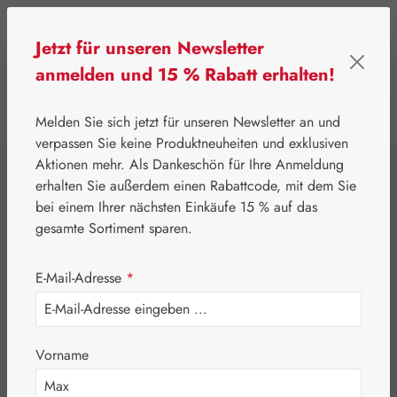
Zum Hauptinhalt springen
Jetzt für unseren Newsletter
anmelden und 15 % Rabatt erhalten!
0
Werkzeugleiste anzeigen
Du hast 0 Produkte
Melden Sie sich jetzt für unseren Newsletter an und
verpassen Sie keine Produktneuheiten und exklusiven
Aktionen mehr. Als Dankeschön für Ihre Anmeldung
⌂
Gall Pharma
Aminosäuren
erhalten Sie außerdem einen Rabattcode, mit dem Sie
Acetyl-L-Carnitin
bei einem Ihrer nächsten Einkäufe 15 % auf das
gesamte Sortiment sparen.
250 mg GPH
E-Mail-Adresse
*
Kapseln
Vorname