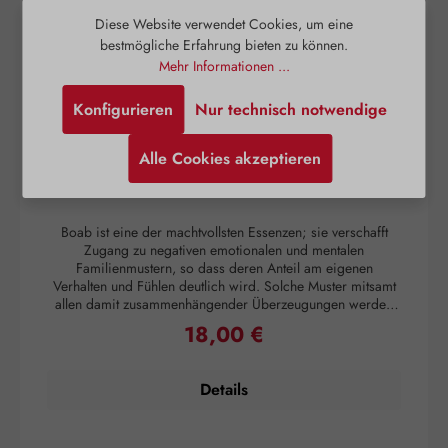
Diese Website verwendet Cookies, um eine
bestmögliche Erfahrung bieten zu können.
Mehr Informationen ...
Konfigurieren
Nur technisch notwendige
Alle Cookies akzeptieren
Boab Tropfen
Boab ist eine der machtvollsten Essenzen; sie verschafft
Zugang zu negativen emotionalen und mentalen
Familienmustern, so dass deren Anteil am eigenen
Verhalten und Fühlen deutlich wird. Solche Muster mitsamt
allen damit zusammenhängender Überzeugungen werden
aufgelöst. So können diese Muster verarbeitet und
18,00 €
Regulärer Preis:
losgelassen werden und den eigenen Bestimmungen und
Berufungen werden Platz geschaffen und diese zu erfüllen.
Zusammen als Spray mit Fringed Violet, Lichen und
Details
Angelsword bereinigt Boab negative Energien.
Anwendung: 2-6x täglich 7 Tropfen unter die Zunge träufeln
oder in ein wenig Wasser. Essenzen können auch äußerlich
angewandt werden, indem man sie Lotionen oder Salben