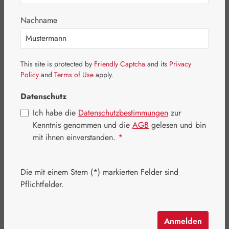
Nachname
Bildergalerie überspringen
This site is protected by
Friendly Captcha
and its
Privacy
Policy
and
Terms of Use
apply.
Datenschutz
Ich habe die
Datenschutzbestimmungen
zur
Kenntnis genommen und die
AGB
gelesen und bin
mit ihnen einverstanden.
*
Die mit einem Stern (*) markierten Felder sind
Pflichtfelder.
Regulärer Preis:
16,90 €
Inhalt:
0.03 Liter
(563,33 € / 1 Liter)
Anmelden
Preise inkl. MwSt. zzgl. Versandkosten