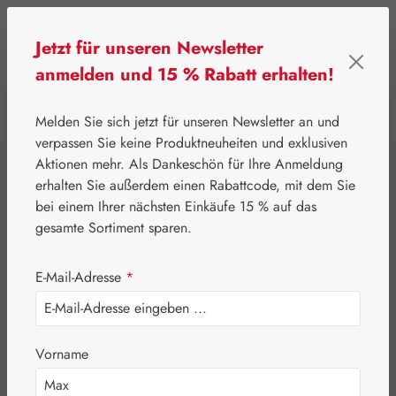
Zum Hauptinhalt springen
Jetzt für unseren Newsletter
anmelden und 15 % Rabatt erhalten!
0
Werkzeugleiste anzeigen
Du hast 0 Produkte
Melden Sie sich jetzt für unseren Newsletter an und
verpassen Sie keine Produktneuheiten und exklusiven
Aktionen mehr. Als Dankeschön für Ihre Anmeldung
⌂
Leitner Lifecare
Blütenessenzen
erhalten Sie außerdem einen Rabattcode, mit dem Sie
Australian Bush Flowers Essences®
bei einem Ihrer nächsten Einkäufe 15 % auf das
Black-eyed Susan
gesamte Sortiment sparen.
Tropfen
E-Mail-Adresse
*
Vorname