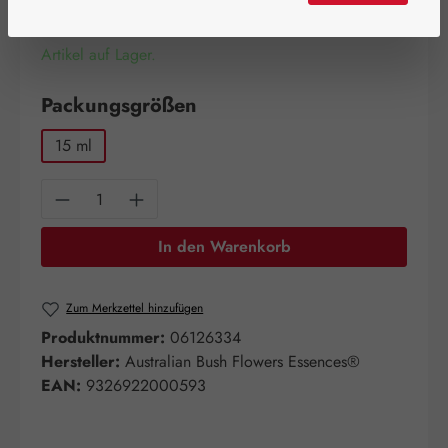
Artikel auf Lager.
auswählen
Packungsgrößen
15 ml
Produkt Anzahl: Gib den gewünschten Wert e
In den Warenkorb
Zum Merkzettel hinzufügen
Produktnummer:
06126334
Hersteller:
Australian Bush Flowers Essences®
EAN:
9326922000593