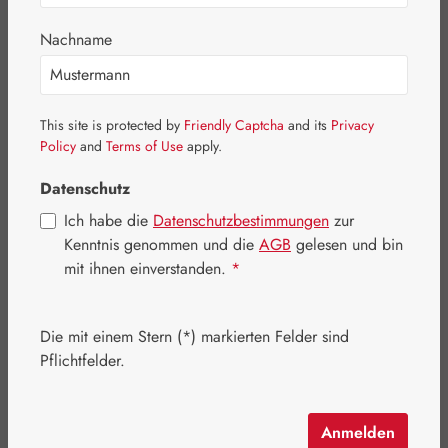
Nachname
Bildergalerie überspringen
This site is protected by
Friendly Captcha
and its
Privacy
Policy
and
Terms of Use
apply.
Datenschutz
Ich habe die
Datenschutzbestimmungen
zur
Kenntnis genommen und die
AGB
gelesen und bin
mit ihnen einverstanden.
*
Die mit einem Stern (*) markierten Felder sind
Pflichtfelder.
Regulärer Preis:
18,00 €
Inhalt:
0.015 Liter
(1.200,00 € / 1 Liter)
Anmelden
Preise inkl. MwSt. zzgl. Versandkosten