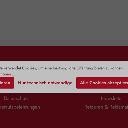
Rechtliches
Information
e verwendet Cookies, um eine bestmögliche Erfahrung bieten zu können.
tionen ...
Impressum
Zahlung & Versa
ieren
Nur technisch notwendige
Alle Cookies akzeptier
AGB
Kontaktformula
Datenschutz
Newsletter
errufsbelehrungen
Retouren & Reklama