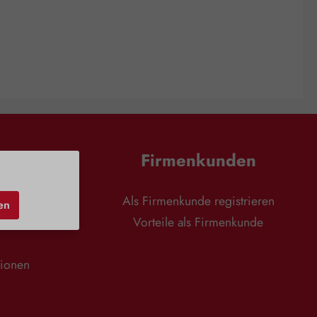
en
Firmenkunden
nd
Als Firmenkunde registrieren
en
r
Vorteile als Firmenkunde
tionen