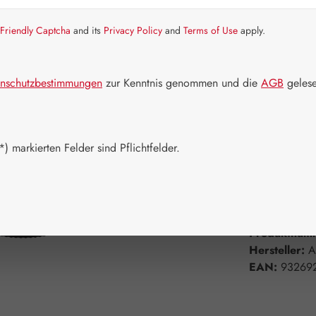
Friendly Captcha
and its
Privacy Policy
and
Terms of Use
apply.
Artikel auf La
Packungs
nschutzbestimmungen
zur Kenntnis genommen und die
AGB
gelese
15 ml
Produkt 
) markierten Felder sind Pflichtfelder.
Zum Merkzett
Produktnum
Hersteller:
A
EAN:
93269