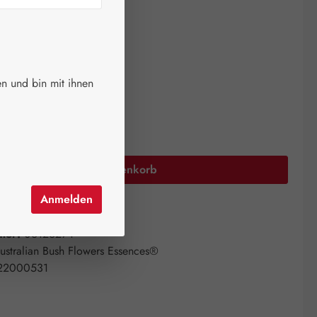
ger.
auswählen
größen
n und bin mit ihnen
Anzahl: Gib den gewünschten Wert ein oder 
In den Warenkorb
Anmelden
el hinzufügen
mer:
06126274
ustralian Bush Flowers Essences®
22000531