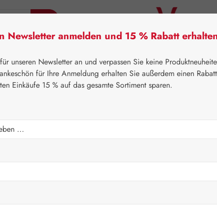
en Newsletter anmelden und 15 % Rabatt erhalte
tner Lifecare
Pater Severin Naturprodukte
Handels
 für unseren Newsletter an und verpassen Sie keine Produktneuheit
ankeschön für Ihre Anmeldung erhalten Sie außerdem einen Rabat
sten Einkäufe 15 % auf das gesamte Sortiment sparen.
itner Lifecare
Blütenessenzen
Australian Bush Flowers E
pfen
Regulärer Prei
18,00 
Inhalt:
0.015 Lit
Preise inkl. M