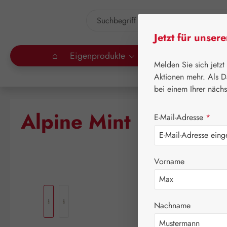
um Hauptinhalt springen
Zur Suche springen
Jetzt für unser
⌂
Eigenprodukte
Gall Pharma
Lei
Melden Sie sich jetzt
Aktionen mehr. Als D
bei einem Ihrer näch
⌂
Le
Alpine Mint Bush Tro
E-Mail-Adresse
*
Vorname
Bildergalerie überspringen
Nachname